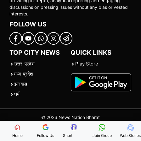
providing in-depth, analytical reporting and engaging
discussions on pressing issues without any bias or vested
interests.
FOLLOW US
TOP CITY NEWS
QUICK LINKS
उत्तर-प्रदेश
Play Store
मध्य-प्रदेश
झारखंड
धर्म
© 2026 News Nation Bharat
Home
|
About US
|
Contact Us
|
Policies
|
Terms and Conditions
Home
Follow Us
Short
Join Group
Web Stories