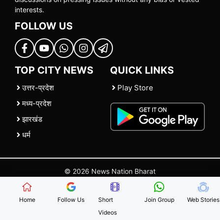
interests.
FOLLOW US
TOP CITY NEWS
QUICK LINKS
उत्तर-प्रदेश
Play Store
मध्य-प्रदेश
झारखंड
धर्म
© 2026 News Nation Bharat
Home
|
About US
|
Contact Us
|
Policies
|
Terms and Conditions
Home
Follow Us
Short
Join Group
Web Stories
Videos