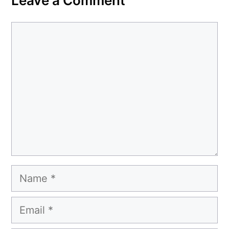
Leave a Comment
Comment
Name
Email