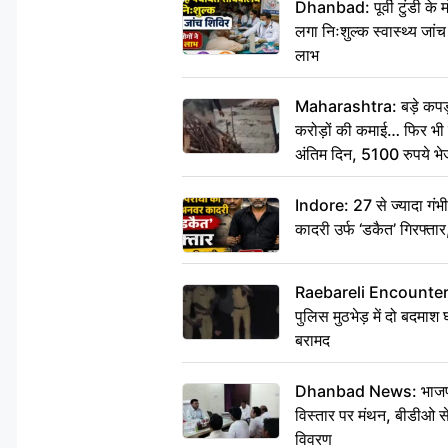
Dhanbad: पूर्वी टुंडी के
लगा निःशुल्क स्वास्थ्य जांच
लाभ
Maharashtra: बड़े कपड़ा 
करोड़ों की कमाई… फिर भी पित
अंतिम दिन, 5100 रुपये भ
दीजिए हम नहीं आ पाएंगे
Indore: 27 से ज्यादा गं
कादरी उर्फ ‘डकैत’ गिरफ्ता
Raebareli Encounter: ज्व
पुलिस मुठभेड़ में दो बदमा
बरामद
Dhanbad News: भाजपा की
विस्तार पर मंथन, बीडीओ 
विवरण