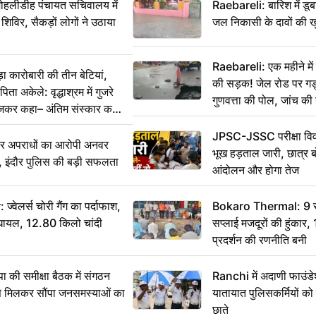
 मोहलीडीह पंचायत सचिवालय में
Raebareli: बारिश में डू
 शिविर, सैकड़ों लोगों ने उठाया
जल निकासी के दावों की ख
Raebareli: एक महीने म
कारोबारी की तीन बेटियां,
की सड़क! जेल रोड पर गड्ढ
ा अकेले: वृद्धाश्रम में गुजरे
गुणवत्ता की पोल, जांच की 
ेजकर कहा– अंतिम संस्कार कर
JPSC-JSSC परीक्षा विवा
भीर अपराधों का आरोपी अनवर
भूख हड़ताल जारी, छात्र बो
र, इंदौर पुलिस की बड़ी सफलता
आंदोलन और होगा तेज
ेलर्स चोरी गैंग का पर्दाफाश,
Bokaro Thermal: 9 सूत्
श घायल, 12.80 किलो चांदी
सप्लाई मजदूरों की हुंकार,
प्रदर्शन की रणनीति बनी
 समीक्षा बैठक में संगठन
Ranchi में अदाणी फाउंड
से मिलकर सौंपा जनसमस्याओं का
यातायात पुलिसकर्मियों क
छाते