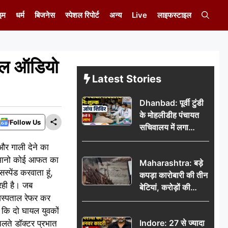
इम
धर्म
बिजनेस
स्पेशल रिपोर्ट
अन्य
Live
लाइफस्टाइल
यरल ऑडियो
Latest Stories
Dhanbad: पूर्वी टुंडी
के मोहलीडीह पंचायत
Follow Us
सचिवालय में लगा
निःशुल्क स्वास्थ्य जांच
 और गाली देने का
शिविर, सैकड़ों लोगों ने
े मानो कोई आफत का
Maharashtra: बड़े
उठाया लाभ
्पेंड करवाता हूं,
कपड़ा कारोबारी की तीन
रही है। जब
बेटियां, करोड़ों की
 अस्पताल रेफर कर
कमाई… फिर भी पिता
 कि दो घायल युवकों
अकेले: वृद्धाश्रम में गुजरे
Indore: 27 से ज्यादा
चलते डॉक्टर प्रभात
अंतिम दिन, 5100 रुपये