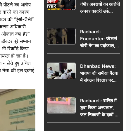
गंभीर अपराधों का आरोपी
 को पीटने का आरोप
भेजकर कहा– अंतिम
अनवर कादरी उर्फ
संस्कार कर दीजिए हम
ेफर करने का कारण
‘डकैत’ गिरफ्तार, इंदौर
नहीं आ पाएंगे
ॉक्टर की “ऐसी-तैसी”
पुलिस की बड़ी सफलता
िकित्सा अधिकारी
Raebareli
ी औकात क्या है?”
Encounter: ज्वेलर्स
ॉक्टर पूरे सम्मान
चोरी गैंग का पर्दाफाश,
भी रिकॉर्ड किया
पुलिस मुठभेड़ में दो
ायरल हो रहा है।
बदमाश घायल, 12.80
ञान लेते हुए उचित
Dhanbad News:
किलो चांदी बरामद
ा नेता की इस दबंगई
भाजपा की समीक्षा बैठक
में संगठन विस्तार पर
मंथन, बीडीओ से
मिलकर सौंपा
Raebareli: बारिश में
जनसमस्याओं का विवरण
डूबा जिला अस्पताल,
जल निकासी के दावों की
खुली पोल