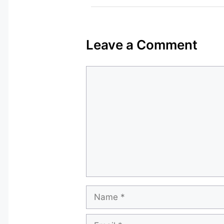
Leave a Comment
Comment
Name
Email