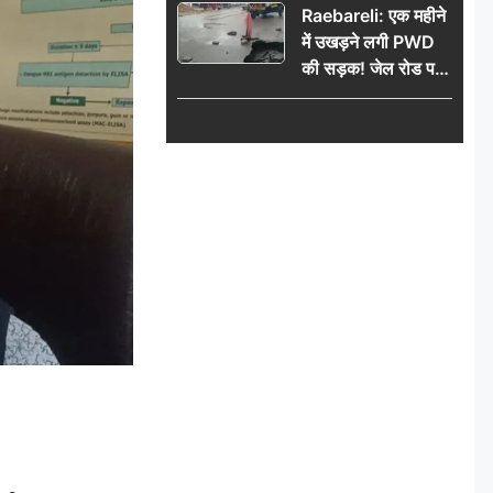
Raebareli: एक महीने
में उखड़ने लगी PWD
की सड़क! जेल रोड पर
गड्ढे ने खोली निर्माण
गुणवत्ता की पोल, जांच
की उठी मांग