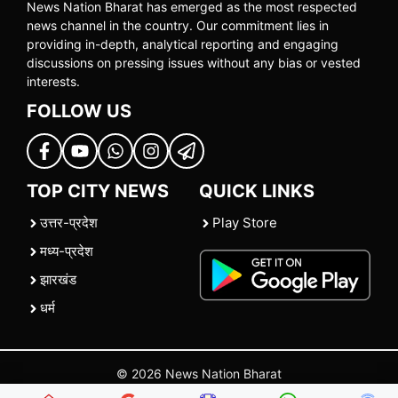
News Nation Bharat has emerged as the most respected
news channel in the country. Our commitment lies in
providing in-depth, analytical reporting and engaging
discussions on pressing issues without any bias or vested
interests.
FOLLOW US
TOP CITY NEWS
QUICK LINKS
उत्तर-प्रदेश
Play Store
मध्य-प्रदेश
झारखंड
धर्म
© 2026 News Nation Bharat
Home
|
About US
|
Contact Us
|
Policies
|
Terms and Conditions