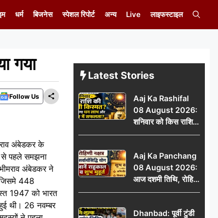
इम
धर्म
बिजनेस
स्पेशल रिपोर्ट
अन्य
Live
लाइफस्टाइल
या गया
Latest Stories
Follow Us
Aaj Ka Rashifal
08 August 2026:
शनिवार को किस राशि
की चमकेगी किस्मत,
मराव अंबेडकर के
किसे मिलेगा धन लाभ
Aaj Ka Panchang
स से पहले समझना
और करियर में सफलता?
08 August 2026:
 भीमराव अंबेडकर ने
आज दशमी तिथि, रोहिणी
ै जिसमे 448
नक्षत्र और सर्वार्थसिद्धि
गस्त 1947 को भारत
योग, जानें राहुकाल व
 हुई थी। 26 नवम्बर
Dhanbad: पूर्वी टुंडी
शुभ मुहूर्त
स्यों ने पहला