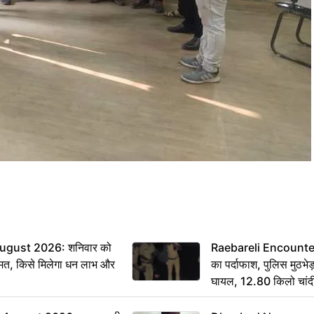
ugust 2026: शनिवार को
Raebareli Encounter: ज्
मत, किसे मिलेगा धन लाभ और
का पर्दाफाश, पुलिस मुठभेड़
घायल, 12.80 किलो चांद