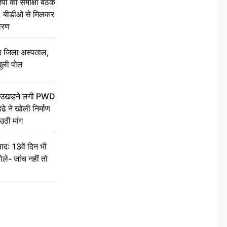
की समीक्षा बैठक
थन, बीडीओ से मिलकर
वरण
बा जिला अस्पताल,
ुली पोल
ें उखड़ने लगी PWD
े ने खोली निर्माण
उठी मांग
द: 13वें दिन भी
ले- जांच नहीं तो