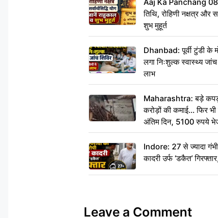
Aaj Ka Panchang 08
तिथि, रोहिणी नक्षत्र और सर्
शुभ मुहूर्त
Dhanbad: पूर्वी टुंडी के
लगा निःशुल्क स्वास्थ्य जांच
लाभ
Maharashtra: बड़े कपड़ा 
करोड़ों की कमाई… फिर भी पित
अंतिम दिन, 5100 रुपये भ
दीजिए हम नहीं आ पाएंगे
Indore: 27 से ज्यादा गं
कादरी उर्फ ‘डकैत’ गिरफ्ता
Leave a Comment