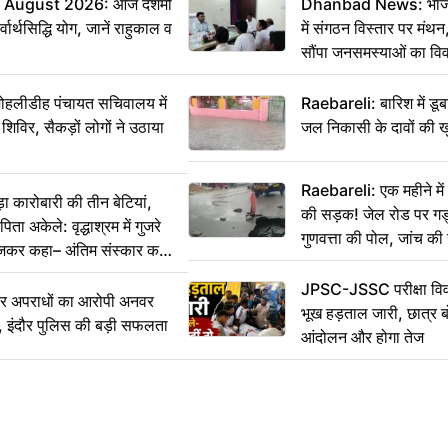
 August 2026: आज दशमी
Dhanbad News: भाजपा 
वार्थसिद्धि योग, जानें राहुकाल व
में संगठन विस्तार पर मं
सौंपा जनसमस्याओं का वि
 मोहलीडीह पंचायत सचिवालय में
Raebareli: बारिश में डू
 शिविर, सैकड़ों लोगों ने उठाया
जल निकासी के दावों की ख
Raebareli: एक महीने म
कारोबारी की तीन बेटियां,
की सड़क! जेल रोड पर गड्ढ
ा अकेले: वृद्धाश्रम में गुजरे
गुणवत्ता की पोल, जांच की 
ेजकर कहा– अंतिम संस्कार कर
JPSC-JSSC परीक्षा विवा
भीर अपराधों का आरोपी अनवर
भूख हड़ताल जारी, छात्र बो
र, इंदौर पुलिस की बड़ी सफलता
आंदोलन और होगा तेज