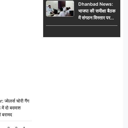
Dhanbad News:
किलो चांदी बरामद
भाजपा की समीक्षा बैठक
में संगठन विस्तार पर
मंथन, बीडीओ से
मिलकर सौंपा
जनसमस्याओं का विवरण
वेलर्स चोरी गैंग
 में दो बदमाश
ी बरामद