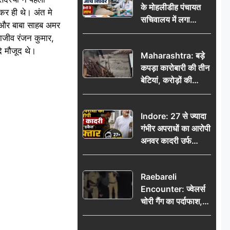
के मोहलीडीह पंचायत
र ही थे। अंत मे
सचिवालय में लगा
द और बाबा साहब अमर
निःशुल्क स्वास्थ्य जांच
राजीव रंजन कुमार,
शिविर, सैकड़ों लोगों ने
दि मौजूद थे।
Maharashtra: बड़े
उठाया लाभ
कपड़ा कारोबारी की तीन
बेटियां, करोड़ों की
कमाई… फिर भी पिता
अकेले: वृद्धाश्रम में गुजरे
Indore: 27 से ज्यादा
अंतिम दिन, 5100 रुपये
गंभीर अपराधों का आरोपी
भेजकर कहा– अंतिम
अनवर कादरी उर्फ
संस्कार कर दीजिए हम
‘डकैत’ गिरफ्तार, इंदौर
नहीं आ पाएंगे
पुलिस की बड़ी सफलता
Raebareli
Encounter: ज्वेलर्स
चोरी गैंग का पर्दाफाश,
पुलिस मुठभेड़ में दो
बदमाश घायल, 12.80