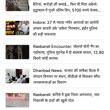
बेटियां, करोड़ों की कमाई… फिर भी पिता अकेले:
वृद्धाश्रम में गुजरे अंतिम दिन, 5100 रुपये भेजकर
कहा– अंतिम संस्कार कर दीजिए हम नहीं आ पाएंगे
Indore: 27 से ज्यादा गंभीर अपराधों का आरोपी
अनवर कादरी उर्फ ‘डकैत’ गिरफ्तार, इंदौर पुलिस
की बड़ी सफलता
Raebareli Encounter: ज्वेलर्स चोरी गैंग का
पर्दाफाश, पुलिस मुठभेड़ में दो बदमाश घायल, 12.80
किलो चांदी बरामद
Dhanbad News: भाजपा की समीक्षा बैठक में
संगठन विस्तार पर मंथन, बीडीओ से मिलकर सौंपा
जनसमस्याओं का विवरण
Raebareli: बारिश में डूबा जिला अस्पताल, जल
निकासी के दावों की खुली पोल