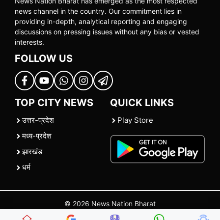
News Nation Bharat has emerged as the most respected
news channel in the country. Our commitment lies in
providing in-depth, analytical reporting and engaging
discussions on pressing issues without any bias or vested
interests.
FOLLOW US
TOP CITY NEWS
QUICK LINKS
उत्तर-प्रदेश
Play Store
मध्य-प्रदेश
झारखंड
धर्म
© 2026 News Nation Bharat
Home
|
About US
|
Contact Us
|
Policies
|
Terms and Conditions