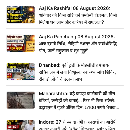
Aaj Ka Rashifal 08 August 2026:
शनिवार को किस राशि की चमकेगी किस्मत, किसे
मिलेगा धन लाभ और करियर में सफलता?
Aaj Ka Panchang 08 August 2026:
आज दशमी तिथि, रोहिणी नक्षत्र और सर्वार्थसिद्धि
योग, जानें राहुकाल व शुभ मुहूर्त
Dhanbad: पूर्वी टुंडी के मोहलीडीह पंचायत
सचिवालय में लगा निःशुल्क स्वास्थ्य जांच शिविर,
सैकड़ों लोगों ने उठाया लाभ
Maharashtra: बड़े कपड़ा कारोबारी की तीन
बेटियां, करोड़ों की कमाई… फिर भी पिता अकेले:
वृद्धाश्रम में गुजरे अंतिम दिन, 5100 रुपये भेजकर
कहा– अंतिम संस्कार कर दीजिए हम नहीं आ पाएंगे
Indore: 27 से ज्यादा गंभीर अपराधों का आरोपी
अनवर कादरी उर्फ ‘डकैत’ गिरफ्तार, इंदौर पुलिस