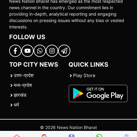
News Nation Bharat has emerged as the most respected
news channel in the country. Our commitment lies in
providing in-depth, analytical reporting and engaging
discussions on pressing issues without any bias or vested
interests.
FOLLOW US
TOP CITY NEWS
QUICK LINKS
उत्तर-प्रदेश
Play Store
मध्य-प्रदेश
झारखंड
धर्म
© 2026 News Nation Bharat
Home
|
About US
|
Contact Us
|
Policies
|
Terms and Conditions