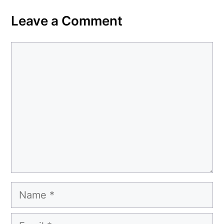
Leave a Comment
Comment
Name
Email