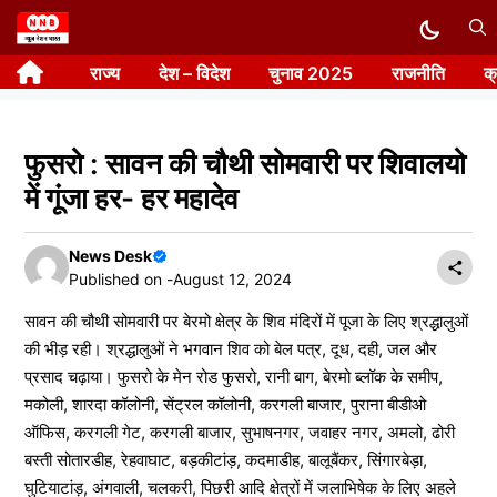
Skip
to
राज्य
देश – विदेश
चुनाव 2025
राजनीति
क
content
फुसरो : सावन की चौथी सोमवारी पर शिवालयो
में गूंजा हर- हर महादेव
News Desk
Published on -
August 12, 2024
सावन की चौथी सोमवारी पर बेरमो क्षेत्र के शिव मंदिरों में पूजा के लिए श्रद्धालुओं
की भीड़ रही। श्रद्धालुओं ने भगवान शिव को बेल पत्र, दूध, दही, जल और
प्रसाद चढ़ाया। फुसरो के मेन रोड फुसरो, रानी बाग, बेरमो ब्लॉक के समीप,
मकोली, शारदा कॉलोनी, सेंट्रल कॉलोनी, करगली बाजार, पुराना बीडीओ
ऑफिस, करगली गेट, करगली बाजार, सुभाषनगर, जवाहर नगर, अमलो, ढोरी
बस्ती सोतारडीह, रेहवाघाट, बड़कीटांड़, कदमाडीह, बालूबैंकर, सिंगारबेड़ा,
घुटियाटांड़, अंगवाली, चलकरी, पिछरी आदि क्षेत्रों में जलाभिषेक के लिए अहले