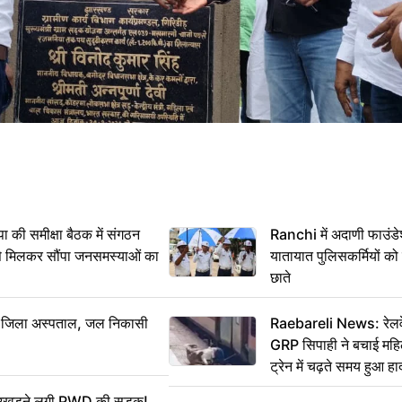
 समीक्षा बैठक में संगठन
Ranchi में अदाणी फाउंड
से मिलकर सौंपा जनसमस्याओं का
यातायात पुलिसकर्मियों क
छाते
बा जिला अस्पताल, जल निकासी
Raebareli News: रेलवे 
GRP सिपाही ने बचाई मह
ट्रेन में चढ़ते समय हुआ 
CCTV में कैद
ं उखड़ने लगी PWD की सड़क!