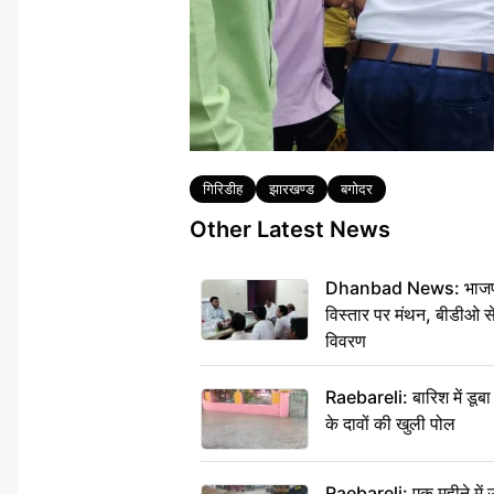
Tags
गिरिडीह
झारखण्ड
बगोदर
Other Latest News
Dhanbad News: भाजपा की
विस्तार पर मंथन, बीडीओ 
विवरण
Raebareli: बारिश में डू
के दावों की खुली पोल
Raebareli: एक महीने मे