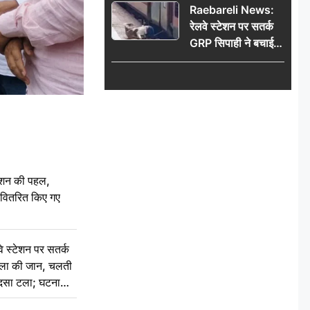
Raebareli News:
रेलवे स्टेशन पर सतर्क
GRP सिपाही ने बचाई
महिला की जान, चलती
ट्रेन में चढ़ते समय हुआ
हादसा टला; घटना
CCTV में कैद
ेशन की पहल,
ो वितरित किए गए
स्टेशन पर सतर्क
िला की जान, चलती
हादसा टला; घटना