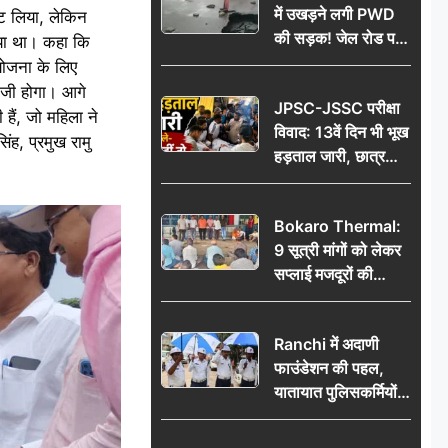
में उखड़ने लगी PWD
ोट लिया, लेकिन
की सड़क! जेल रोड पर
गया था। कहा कि
गड्ढे ने खोली निर्माण
योजना के लिए
गुणवत्ता की पोल, जांच
ेजी होगा। आगे
JPSC-JSSC परीक्षा
की उठी मांग
हैं, जो महिला ने
विवाद: 13वें दिन भी भूख
ंह, प्रमुख रामु
हड़ताल जारी, छात्र
बोले- जांच नहीं तो
आंदोलन और होगा तेज
Bokaro Thermal:
9 सूत्री मांगों को लेकर
सप्लाई मजदूरों की
हुंकार, 12 अगस्त के
प्रदर्शन की रणनीति बनी
Ranchi में अदाणी
फाउंडेशन की पहल,
यातायात पुलिसकर्मियों
को वितरित किए गए छाते