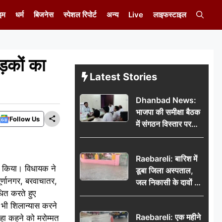
इम
धर्म
बिजनेस
स्पेशल रिपोर्ट
अन्य
Live
लाइफस्टाइल
ड़कों का
Latest Stories
Dhanbad News:
भाजपा की समीक्षा बैठक
Follow Us
में संगठन विस्तार पर
मंथन, बीडीओ से
मिलकर सौंपा
Raebareli: बारिश में
जनसमस्याओं का विवरण
ास किया। विधायक ने
डूबा जिला अस्पताल,
ूर्णानगर, बरवाचातर,
जल निकासी के दावों की
धित करते हुए
खुली पोल
भी शिलान्यास करने
Raebareli: एक महीने
हा कहने को मरोम्मत