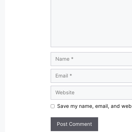
Name
Email
Website
Save my name, email, and websi