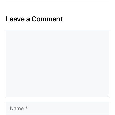
Leave a Comment
Comment
Name