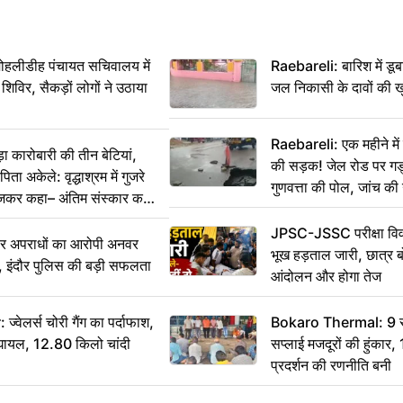
 मोहलीडीह पंचायत सचिवालय में
Raebareli: बारिश में डू
 शिविर, सैकड़ों लोगों ने उठाया
जल निकासी के दावों की ख
Raebareli: एक महीने म
कारोबारी की तीन बेटियां,
की सड़क! जेल रोड पर गड्ढ
ा अकेले: वृद्धाश्रम में गुजरे
गुणवत्ता की पोल, जांच की 
ेजकर कहा– अंतिम संस्कार कर
JPSC-JSSC परीक्षा विवा
भीर अपराधों का आरोपी अनवर
भूख हड़ताल जारी, छात्र बो
र, इंदौर पुलिस की बड़ी सफलता
आंदोलन और होगा तेज
ेलर्स चोरी गैंग का पर्दाफाश,
Bokaro Thermal: 9 सूत्
श घायल, 12.80 किलो चांदी
सप्लाई मजदूरों की हुंकार,
प्रदर्शन की रणनीति बनी