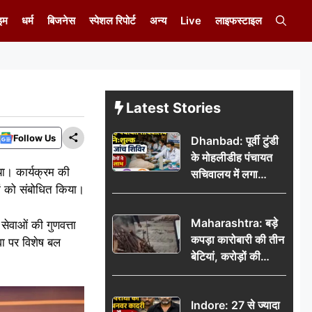
इम
धर्म
बिजनेस
स्पेशल रिपोर्ट
अन्य
Live
लाइफस्टाइल
Latest Stories
Follow Us
Dhanbad: पूर्वी टुंडी
के मोहलीडीह पंचायत
गया। कार्यक्रम की
सचिवालय में लगा
यों को संबोधित किया।
निःशुल्क स्वास्थ्य जांच
शिविर, सैकड़ों लोगों ने
Maharashtra: बड़े
उठाया लाभ
 सेवाओं की गुणवत्ता
कपड़ा कारोबारी की तीन
ेवा पर विशेष बल
बेटियां, करोड़ों की
कमाई… फिर भी पिता
अकेले: वृद्धाश्रम में गुजरे
Indore: 27 से ज्यादा
अंतिम दिन, 5100 रुपये