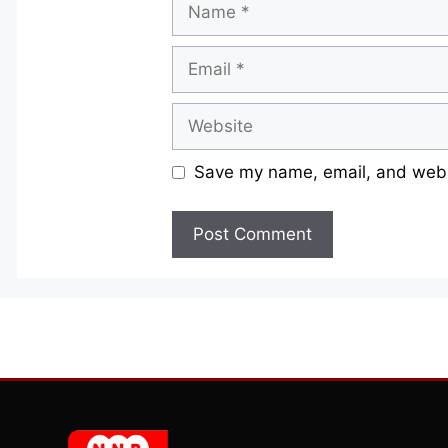
Name
Email
Website
Save my name, email, and websi