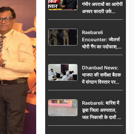
गंभीर अपराधों का आरोपी
भेजकर कहा– अंतिम
अनवर कादरी उर्फ
संस्कार कर दीजिए हम
‘डकैत’ गिरफ्तार, इंदौर
नहीं आ पाएंगे
पुलिस की बड़ी सफलता
Raebareli
Encounter: ज्वेलर्स
चोरी गैंग का पर्दाफाश,
पुलिस मुठभेड़ में दो
बदमाश घायल, 12.80
Dhanbad News:
किलो चांदी बरामद
भाजपा की समीक्षा बैठक
में संगठन विस्तार पर
मंथन, बीडीओ से
मिलकर सौंपा
Raebareli: बारिश में
जनसमस्याओं का विवरण
डूबा जिला अस्पताल,
जल निकासी के दावों की
खुली पोल