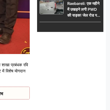
Raebareli: एक महीने
में उखड़ने लगी PWD
की सड़क! जेल रोड पर
गड्ढे ने खोली निर्माण
गुणवत्ता की पोल, जांच
की उठी मांग
े शाखा प्रबंधक रवि
ि में विशेष योगदान
ाभ