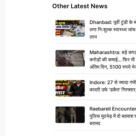
Other Latest News
Dhanbad: पूर्वी टुंडी के
लगा निःशुल्क स्वास्थ्य जांच
लाभ
Maharashtra: बड़े कपड़ा 
करोड़ों की कमाई… फिर भी पित
अंतिम दिन, 5100 रुपये भ
दीजिए हम नहीं आ पाएंगे
Indore: 27 से ज्यादा गं
कादरी उर्फ ‘डकैत’ गिरफ्ता
Raebareli Encounter: ज्व
पुलिस मुठभेड़ में दो बदमा
बरामद