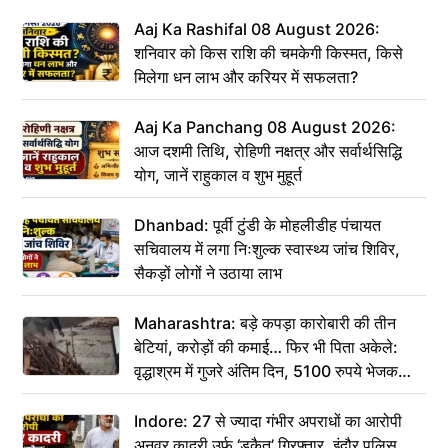
Aaj Ka Rashifal 08 August 2026:
शनिवार को किस राशि की चमकेगी किस्मत, किसे
मिलेगा धन लाभ और करियर में सफलता?
Aaj Ka Panchang 08 August 2026:
आज दशमी तिथि, रोहिणी नक्षत्र और सर्वार्थसिद्धि
योग, जानें राहुकाल व शुभ मुहूर्त
Dhanbad: पूर्वी टुंडी के मोहलीडीह पंचायत
सचिवालय में लगा निःशुल्क स्वास्थ्य जांच शिविर,
सैकड़ों लोगों ने उठाया लाभ
Maharashtra: बड़े कपड़ा कारोबारी की तीन
बेटियां, करोड़ों की कमाई… फिर भी पिता अकेले:
वृद्धाश्रम में गुजरे अंतिम दिन, 5100 रुपये भेजकर
कहा– अंतिम संस्कार कर दीजिए हम नहीं आ पाएंगे
Indore: 27 से ज्यादा गंभीर अपराधों का आरोपी
अनवर कादरी उर्फ ‘डकैत’ गिरफ्तार, इंदौर पुलिस