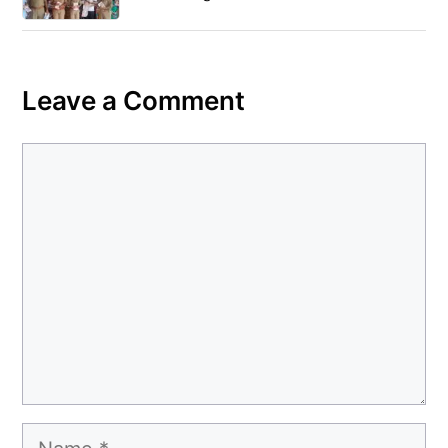
Leave a Comment
Comment
Name