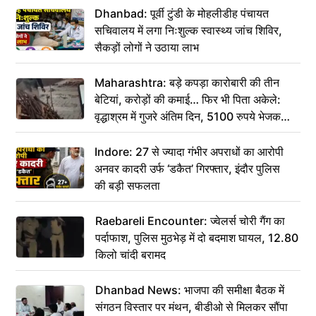
Dhanbad: पूर्वी टुंडी के मोहलीडीह पंचायत
सचिवालय में लगा निःशुल्क स्वास्थ्य जांच शिविर,
सैकड़ों लोगों ने उठाया लाभ
Maharashtra: बड़े कपड़ा कारोबारी की तीन
बेटियां, करोड़ों की कमाई… फिर भी पिता अकेले:
वृद्धाश्रम में गुजरे अंतिम दिन, 5100 रुपये भेजकर
कहा– अंतिम संस्कार कर दीजिए हम नहीं आ पाएंगे
Indore: 27 से ज्यादा गंभीर अपराधों का आरोपी
अनवर कादरी उर्फ ‘डकैत’ गिरफ्तार, इंदौर पुलिस
की बड़ी सफलता
Raebareli Encounter: ज्वेलर्स चोरी गैंग का
पर्दाफाश, पुलिस मुठभेड़ में दो बदमाश घायल, 12.80
किलो चांदी बरामद
Dhanbad News: भाजपा की समीक्षा बैठक में
संगठन विस्तार पर मंथन, बीडीओ से मिलकर सौंपा