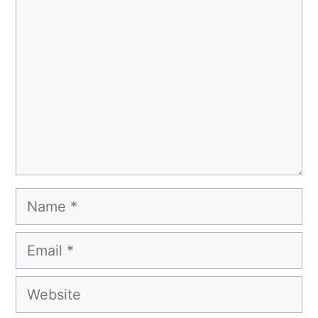
Name
Email
Website