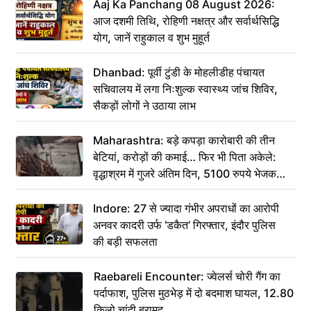
Aaj Ka Panchang 08 August 2026:
आज दशमी तिथि, रोहिणी नक्षत्र और सर्वार्थसिद्धि
योग, जानें राहुकाल व शुभ मुहूर्त
Dhanbad: पूर्वी टुंडी के मोहलीडीह पंचायत
सचिवालय में लगा निःशुल्क स्वास्थ्य जांच शिविर,
सैकड़ों लोगों ने उठाया लाभ
Maharashtra: बड़े कपड़ा कारोबारी की तीन
बेटियां, करोड़ों की कमाई… फिर भी पिता अकेले:
वृद्धाश्रम में गुजरे अंतिम दिन, 5100 रुपये भेजकर
कहा– अंतिम संस्कार कर दीजिए हम नहीं आ पाएंगे
Indore: 27 से ज्यादा गंभीर अपराधों का आरोपी
अनवर कादरी उर्फ ‘डकैत’ गिरफ्तार, इंदौर पुलिस
की बड़ी सफलता
Raebareli Encounter: ज्वेलर्स चोरी गैंग का
पर्दाफाश, पुलिस मुठभेड़ में दो बदमाश घायल, 12.80
किलो चांदी बरामद