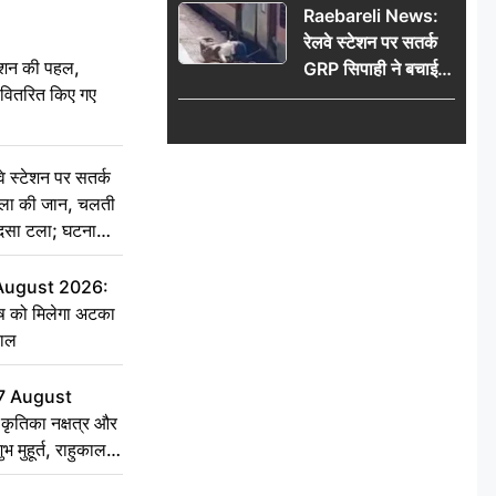
Raebareli News:
रेलवे स्टेशन पर सतर्क
ेशन की पहल,
GRP सिपाही ने बचाई
ो वितरित किए गए
महिला की जान, चलती
ट्रेन में चढ़ते समय हुआ
हादसा टला; घटना
CCTV में कैद
स्टेशन पर सतर्क
िला की जान, चलती
हादसा टला; घटना
 August 2026:
ृष को मिलेगा अटका
हाल
7 August
ृतिका नक्षत्र और
ुभ मुहूर्त, राहुकाल