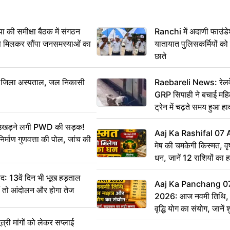
 समीक्षा बैठक में संगठन
Ranchi में अदाणी फाउंड
से मिलकर सौंपा जनसमस्याओं का
यातायात पुलिसकर्मियों क
छाते
बा जिला अस्पताल, जल निकासी
Raebareli News: रेलवे 
GRP सिपाही ने बचाई मह
ट्रेन में चढ़ते समय हुआ 
CCTV में कैद
ं उखड़ने लगी PWD की सड़क!
Aaj Ka Rashifal 07
िर्माण गुणवत्ता की पोल, जांच की
मेष की चमकेगी किस्मत, व
धन, जानें 12 राशियों का 
: 13वें दिन भी भूख हड़ताल
Aaj Ka Panchang 0
ीं तो आंदोलन और होगा तेज
2026: आज नवमी तिथि, क
वृद्धि योग का संयोग, जानें श
का सही समय
ी मांगों को लेकर सप्लाई