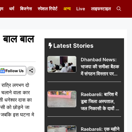
इम
धर्म
बिजनेस
स्पेशल रिपोर्ट
अन्य
Live
लाइफस्टाइल
, बाल बाल
Latest Stories
Dhanbad News:
भाजपा की समीक्षा बैठक
Follow Us
में संगठन विस्तार पर
मंथन, बीडीओ से
य रात्रि लगभग दो
मिलकर सौंपा
र चलाने वाला कार
Raebareli: बारिश में
जनसमस्याओं का विवरण
सी धनेश्वर दास का
डूबा जिला अस्पताल,
िसी को छोड़ने जा
जल निकासी के दावों की
ी।जबकि इस घटना मे
खुली पोल
Raebareli: एक महीने