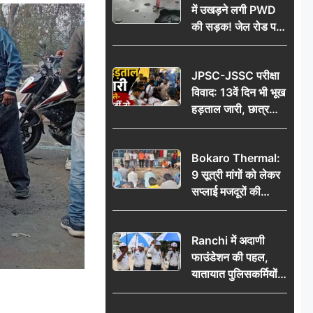
में उखड़ने लगी PWD
की सड़क! जेल रोड पर
गड्ढे ने खोली निर्माण
गुणवत्ता की पोल, जांच
JPSC-JSSC परीक्षा
की उठी मांग
विवाद: 13वें दिन भी भूख
हड़ताल जारी, छात्र
बोले- जांच नहीं तो
आंदोलन और होगा तेज
Bokaro Thermal:
9 सूत्री मांगों को लेकर
सप्लाई मजदूरों की
हुंकार, 12 अगस्त के
प्रदर्शन की रणनीति बनी
Ranchi में अदाणी
फाउंडेशन की पहल,
यातायात पुलिसकर्मियों
को वितरित किए गए छाते