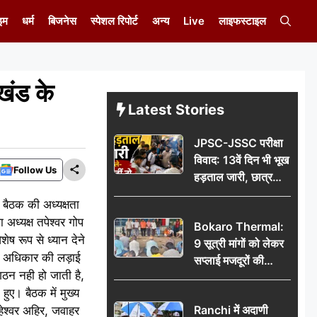
इम
धर्म
बिजनेस
स्पेशल रिपोर्ट
अन्य
Live
लाइफस्टाइल
रखंड के
Latest Stories
JPSC-JSSC परीक्षा
विवाद: 13वें दिन भी भूख
Follow Us
हड़ताल जारी, छात्र
बोले- जांच नहीं तो
 बैठक की अध्यक्षता
आंदोलन और होगा तेज
 अध्यक्ष तपेश्वर गोप
Bokaro Thermal:
ेष रूप से ध्यान देने
9 सूत्री मांगों को लेकर
क अधिकार की लड़ाई
सप्लाई मजदूरों की
गठन नही हो जाती है,
हुंकार, 12 अगस्त के
हुए। बैठक में मुख्य
प्रदर्शन की रणनीति बनी
Ranchi में अदाणी
हेश्वर अहिर, जवाहर