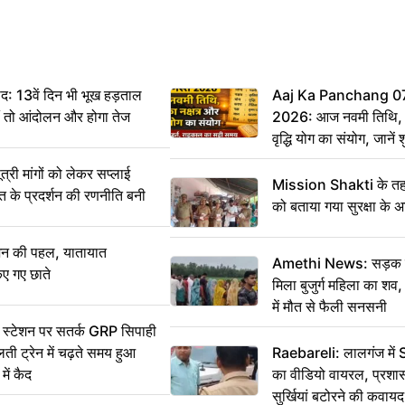
: 13वें दिन भी भूख हड़ताल
Aaj Ka Panchang 0
ीं तो आंदोलन और होगा तेज
2026: आज नवमी तिथि, क
वृद्धि योग का संयोग, जानें श
का सही समय
ी मांगों को लेकर सप्लाई
Mission Shakti के तहत
्त के प्रदर्शन की रणनीति बनी
को बताया गया सुरक्षा के 
शन की पहल, यातायात
Amethi News: सड़क किन
िए गए छाते
मिला बुजुर्ग महिला का शव, 
में मौत से फैली सनसनी
स्टेशन पर सतर्क GRP सिपाही
ी ट्रेन में चढ़ते समय हुआ
Raebareli: लालगंज में 
ें कैद
का वीडियो वायरल, प्रशा
सुर्खियां बटोरने की कवाय