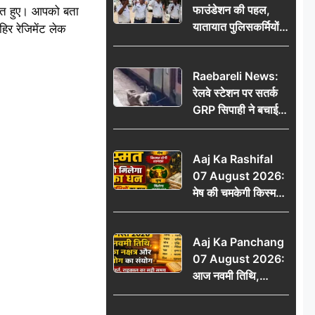
फाउंडेशन की पहल,
थित हुए। आपको बता
यातायात पुलिसकर्मियों
िर रेजिमेंट लेक
को वितरित किए गए छाते
Raebareli News:
रेलवे स्टेशन पर सतर्क
GRP सिपाही ने बचाई
महिला की जान, चलती
ट्रेन में चढ़ते समय हुआ
Aaj Ka Rashifal
हादसा टला; घटना
07 August 2026:
CCTV में कैद
मेष की चमकेगी किस्मत,
वृष को मिलेगा अटका
धन, जानें 12 राशियों का
Aaj Ka Panchang
हाल
07 August 2026:
आज नवमी तिथि,
कृतिका नक्षत्र और वृद्धि
योग का संयोग, जानें शुभ