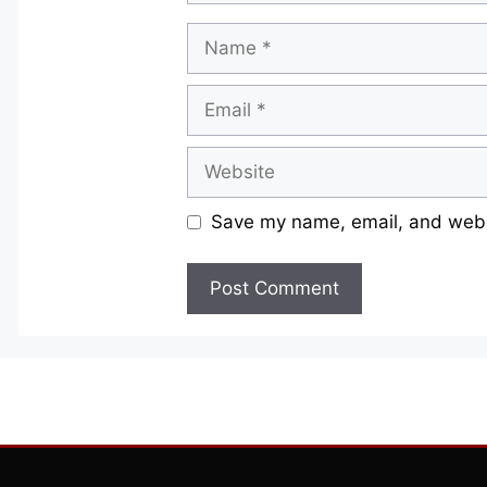
Name
Email
Website
Save my name, email, and websi