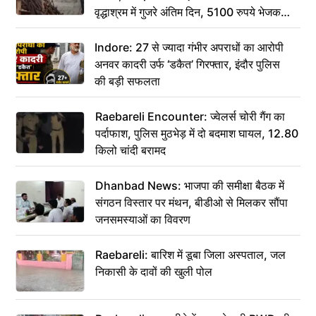
वृद्धाश्रम में गुजरे अंतिम दिन, 5100 रुपये भेजकर
कहा– अंतिम संस्कार कर दीजिए हम नहीं आ पाएंगे
Indore: 27 से ज्यादा गंभीर अपराधों का आरोपी
अनवर कादरी उर्फ ‘डकैत’ गिरफ्तार, इंदौर पुलिस
की बड़ी सफलता
Raebareli Encounter: ज्वेलर्स चोरी गैंग का
पर्दाफाश, पुलिस मुठभेड़ में दो बदमाश घायल, 12.80
किलो चांदी बरामद
Dhanbad News: भाजपा की समीक्षा बैठक में
संगठन विस्तार पर मंथन, बीडीओ से मिलकर सौंपा
जनसमस्याओं का विवरण
Raebareli: बारिश में डूबा जिला अस्पताल, जल
निकासी के दावों की खुली पोल