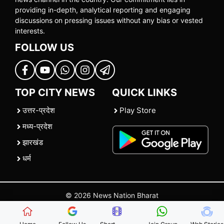
providing in-depth, analytical reporting and engaging
discussions on pressing issues without any bias or vested
interests.
FOLLOW US
TOP CITY NEWS
QUICK LINKS
उत्तर-प्रदेश
Play Store
मध्य-प्रदेश
झारखंड
धर्म
© 2026 News Nation Bharat
Home
|
About US
|
Contact Us
|
Policies
|
Terms and Conditions