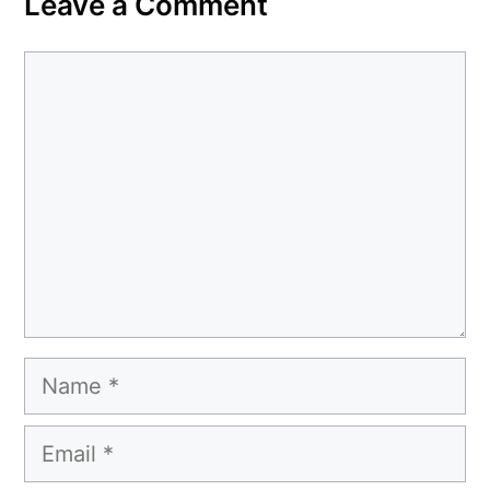
Leave a Comment
Comment
Name
Email