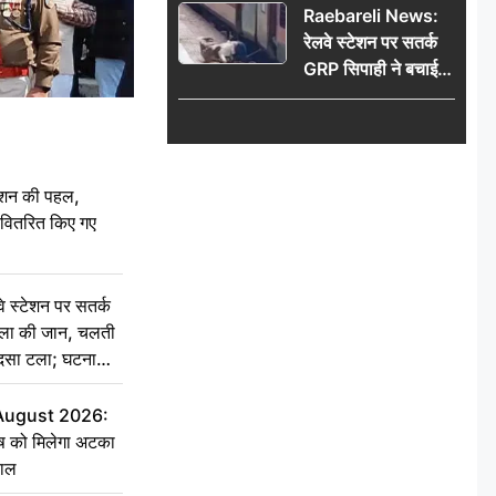
Raebareli News:
रेलवे स्टेशन पर सतर्क
GRP सिपाही ने बचाई
महिला की जान, चलती
ट्रेन में चढ़ते समय हुआ
हादसा टला; घटना
CCTV में कैद
ेशन की पहल,
ो वितरित किए गए
स्टेशन पर सतर्क
िला की जान, चलती
हादसा टला; घटना
 August 2026:
ृष को मिलेगा अटका
हाल