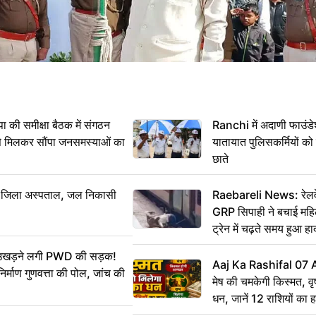
 समीक्षा बैठक में संगठन
Ranchi में अदाणी फाउंड
से मिलकर सौंपा जनसमस्याओं का
यातायात पुलिसकर्मियों क
छाते
बा जिला अस्पताल, जल निकासी
Raebareli News: रेलवे 
GRP सिपाही ने बचाई मह
ट्रेन में चढ़ते समय हुआ 
CCTV में कैद
ं उखड़ने लगी PWD की सड़क!
Aaj Ka Rashifal 07
िर्माण गुणवत्ता की पोल, जांच की
मेष की चमकेगी किस्मत, व
धन, जानें 12 राशियों का 