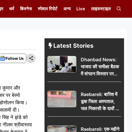
इम
धर्म
बिजनेस
स्पेशल रिपोर्ट
अन्य
Live
लाइफस्टाइल
Latest Stories
Follow Us
Dhanbad News:
भाजपा की समीक्षा बैठक
में संगठन विस्तार पर
मंथन, बीडीओ से
ेश कुमार और
मिलकर सौंपा
Raebareli: बारिश में
जनसमस्याओं का विवरण
सर पर बेरमो
डूबा जिला अस्पताल,
ंडोत्तोलन किया।
जल निकासी के दावों की
को सलामी दी।
खुली पोल
 सिंह ने झंडे को
ा नीलम श्रीवास्तव
Raebareli: एक महीने
िभाग तेनुघाट मे