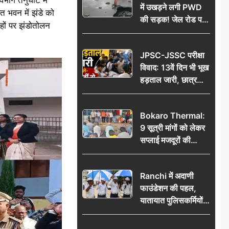
में उखड़ने लगी PWD
त भवन में झंडे को
की सड़क! जेल रोड पर
हों पर झंडोतोलन
गड्ढे ने खोली निर्माण
गुणवत्ता की पोल, जांच
JPSC-JSSC परीक्षा
की उठी मांग
विवाद: 13वें दिन भी भूख
हड़ताल जारी, छात्र
बोले- जांच नहीं तो
आंदोलन और होगा तेज
Bokaro Thermal:
9 सूत्री मांगों को लेकर
सप्लाई मजदूरों की
हुंकार, 12 अगस्त के
प्रदर्शन की रणनीति बनी
Ranchi में अदाणी
फाउंडेशन की पहल,
यातायात पुलिसकर्मियों
को वितरित किए गए छाते