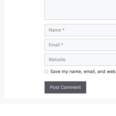
Name
Email
Website
Save my name, email, and websi