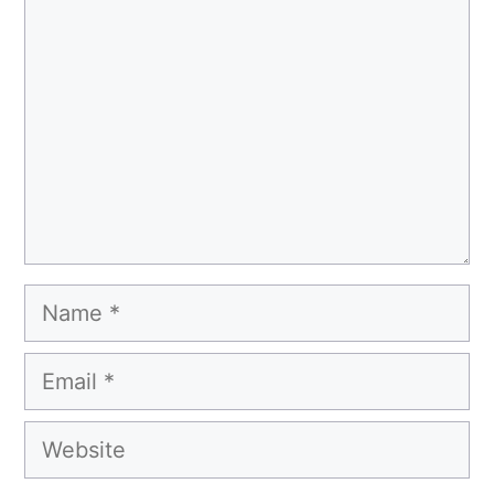
Name
Email
Website