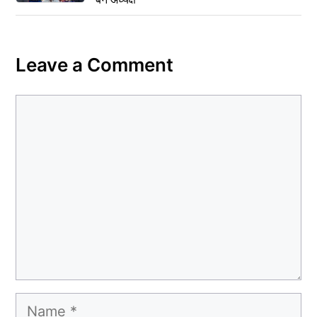
Leave a Comment
Comment
Name