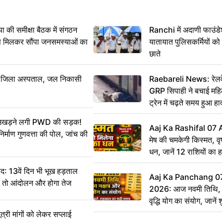
 समीक्षा बैठक में संगठन
Ranchi में अदाणी फाउंड
से मिलकर सौंपा जनसमस्याओं का
यातायात पुलिसकर्मियों क
छाते
बा जिला अस्पताल, जल निकासी
Raebareli News: रेलवे 
GRP सिपाही ने बचाई मह
ट्रेन में चढ़ते समय हुआ 
CCTV में कैद
ं उखड़ने लगी PWD की सड़क!
Aaj Ka Rashifal 07
िर्माण गुणवत्ता की पोल, जांच की
मेष की चमकेगी किस्मत, व
धन, जानें 12 राशियों का 
: 13वें दिन भी भूख हड़ताल
Aaj Ka Panchang 0
ीं तो आंदोलन और होगा तेज
2026: आज नवमी तिथि, क
वृद्धि योग का संयोग, जानें श
का सही समय
ी मांगों को लेकर सप्लाई