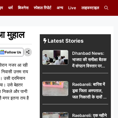
इम
धर्म
बिजनेस
स्पेशल रिपोर्ट
अन्य
Live
लाइफस्टाइल
ुआ मुहाल
Latest Stories
Follow Us
Dhanbad News:
भाजपा की समीक्षा बैठक
र विरान नजर आ रही
में संगठन विस्तार पर
 निवासी उत्तम राय
मंथन, बीडीओ से
थे। उसी दरमियान
मिलकर सौंपा
Raebareli: बारिश में
या। उसे बेहतर
जनसमस्याओं का विवरण
डूबा जिला अस्पताल,
 न निकले और पानी
जल निकासी के दावों की
है मगर इतना तय है
खुली पोल
Raebareli: एक महीने