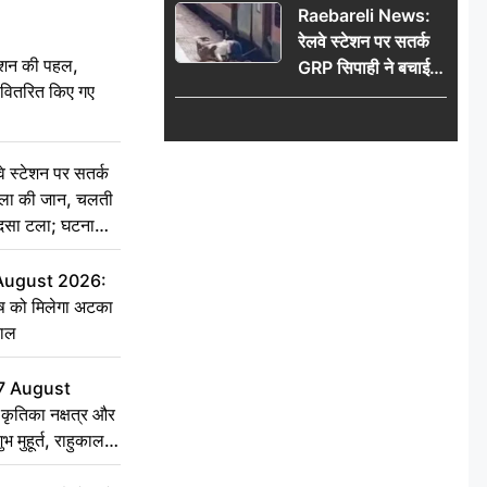
Raebareli News:
रेलवे स्टेशन पर सतर्क
ेशन की पहल,
GRP सिपाही ने बचाई
ो वितरित किए गए
महिला की जान, चलती
ट्रेन में चढ़ते समय हुआ
हादसा टला; घटना
CCTV में कैद
स्टेशन पर सतर्क
िला की जान, चलती
हादसा टला; घटना
 August 2026:
ृष को मिलेगा अटका
हाल
7 August
ृतिका नक्षत्र और
ुभ मुहूर्त, राहुकाल