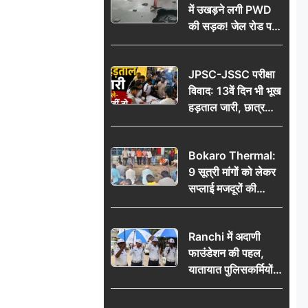
में उखड़ने लगी PWD
की सड़क! जेल रोड पर
गड्ढे ने खोली निर्माण
गुणवत्ता की पोल, जांच
JPSC-JSSC परीक्षा
की उठी मांग
विवाद: 13वें दिन भी भूख
हड़ताल जारी, छात्र
बोले- जांच नहीं तो
आंदोलन और होगा तेज
Bokaro Thermal:
9 सूत्री मांगों को लेकर
सप्लाई मजदूरों की
हुंकार, 12 अगस्त के
प्रदर्शन की रणनीति बनी
Ranchi में अदाणी
फाउंडेशन की पहल,
यातायात पुलिसकर्मियों
को वितरित किए गए छाते