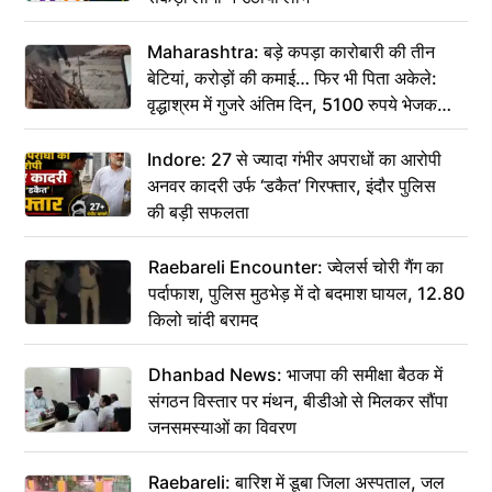
Maharashtra: बड़े कपड़ा कारोबारी की तीन
बेटियां, करोड़ों की कमाई… फिर भी पिता अकेले:
वृद्धाश्रम में गुजरे अंतिम दिन, 5100 रुपये भेजकर
कहा– अंतिम संस्कार कर दीजिए हम नहीं आ पाएंगे
Indore: 27 से ज्यादा गंभीर अपराधों का आरोपी
अनवर कादरी उर्फ ‘डकैत’ गिरफ्तार, इंदौर पुलिस
की बड़ी सफलता
Raebareli Encounter: ज्वेलर्स चोरी गैंग का
पर्दाफाश, पुलिस मुठभेड़ में दो बदमाश घायल, 12.80
किलो चांदी बरामद
Dhanbad News: भाजपा की समीक्षा बैठक में
संगठन विस्तार पर मंथन, बीडीओ से मिलकर सौंपा
जनसमस्याओं का विवरण
Raebareli: बारिश में डूबा जिला अस्पताल, जल