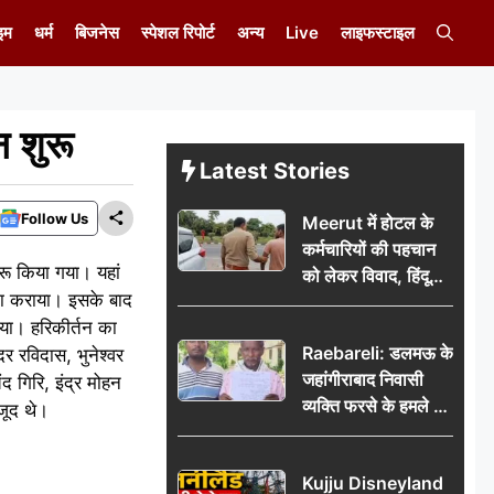
इम
धर्म
बिजनेस
स्पेशल रिपोर्ट
अन्य
Live
लाइफस्टाइल
न शुरू
Latest Stories
Follow Us
Meerut में होटल के
कर्मचारियों की पहचान
ुरू किया गया। यहां
को लेकर विवाद, हिंदू
पूजा कराया। इसके बाद
सुरक्षा संगठन ने उठाए
ो गया। हरिकीर्तन का
सवाल; प्रशासन से जांच
Raebareli: डलमऊ के
 रविदास, भुनेश्वर
की मांग
जहांगीराबाद निवासी
ंद गिरि, इंद्र मोहन
व्यक्ति फरसे के हमले में
ौजूद थे।
घायल थाने में शिकायत
पर दरोगा ने मांगे 10
Kujju Disneyland
हजार’, रकम न देने पर