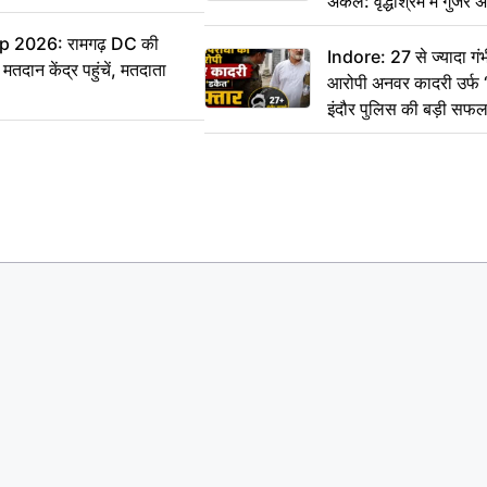
अकेले: वृद्धाश्रम में गुजर
रुपये भेजकर कहा– अंतिम 
 2026: रामगढ़ DC की
हम नहीं आ पाएंगे
Indore: 27 से ज्यादा गंभ
ान केंद्र पहुंचें, मतदाता
आरोपी अनवर कादरी उर्फ ‘
इंदौर पुलिस की बड़ी सफ