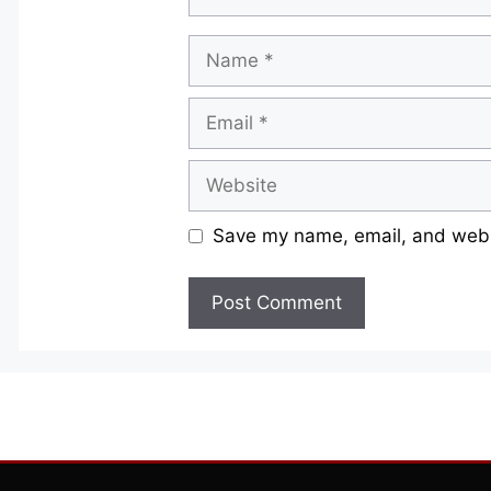
Name
Email
Website
Save my name, email, and websi