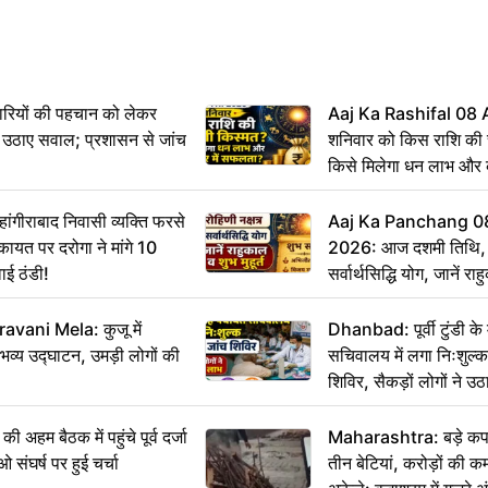
ारियों की पहचान को लेकर
Aaj Ka Rashifal 08
 ने उठाए सवाल; प्रशासन से जांच
शनिवार को किस राशि की 
किसे मिलेगा धन लाभ और
गीराबाद निवासी व्यक्ति फरसे
Aaj Ka Panchang 0
िकायत पर दरोगा ने मांगे 10
2026: आज दशमी तिथि, र
ाई ठंडी!
सर्वार्थसिद्धि योग, जानें राह
vani Mela: कुजू में
Dhanbad: पूर्वी टुंडी क
 भव्य उद्घाटन, उमड़ी लोगों की
सचिवालय में लगा निःशुल्क 
शिविर, सैकड़ों लोगों ने उ
म बैठक में पहुंचे पूर्व दर्जा
Maharashtra: बड़े कपड
ाओ संघर्ष पर हुई चर्चा
तीन बेटियां, करोड़ों की 