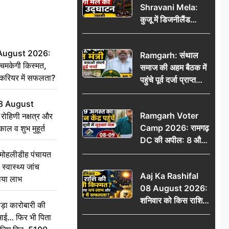
Shravani Mela:
कार्रवाई ठंडी!
कुजू में डिजनीलैंड
श्रावणी मेले का भव्य
उद्घाटन, उमड़ी लोगों
 August 2026:
Ramgarh: संथाल
की भीड़
चमकेगी किस्मत,
समाज की अहम बैठक में
 करियर में सफलता?
पहुंचे पूर्व दर्जा प्राप्त
मंत्री, मरांग बुरू बचाओ
8 August
संघर्ष पर हुई चर्चा
Ramgarh Voter
ोहिणी नक्षत्र और
Camp 2026: रामगढ़
ुकाल व शुभ मुहूर्त
DC की अपील: 8 और
9 अगस्त को मतदान
े मोहलीडीह पंचायत
केंद्र पहुंचें, मतदाता सूची
स्वास्थ्य जांच
Aaj Ka Rashifal
में जुड़वाएं नाम
ठाया लाभ
08 August 2026:
शनिवार को किस राशि
़ा कारोबारी की
की चमकेगी किस्मत,
कमाई… फिर भी पिता
किसे मिलेगा धन लाभ