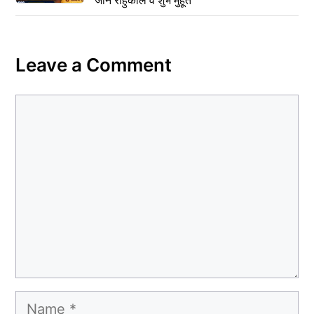
Leave a Comment
Comment
Name