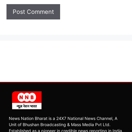
News Nation Bharat is a 24X7 National News Channel, A
Unit of Bhushan Broadcasting & Mass Media Pvt Ltd.
Established as a pioneer in credible news reporting in India,