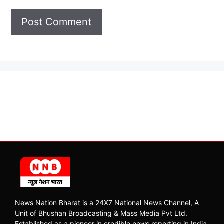
News Nation Bharat is a 24X7 National News Channel, A
Unit of Bhushan Broadcasting & Mass Media Pvt Ltd.
Established as a pioneer in credible news reporting in India,