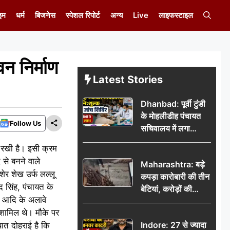
इम
धर्म
बिजनेस
स्पेशल रिपोर्ट
अन्य
Live
लाइफस्टाइल
न निर्माण
Latest Stories
Dhanbad: पूर्वी टुंडी
के मोहलीडीह पंचायत
Follow Us
सचिवालय में लगा
निःशुल्क स्वास्थ्य जांच
ा रखी है। इसी क्रम
शिविर, सैकड़ों लोगों ने
 से बनने वाले
Maharashtra: बड़े
उठाया लाभ
र शेख उर्फ लल्लू
कपड़ा कारोबारी की तीन
द सिंह, पंचायत के
बेटियां, करोड़ों की
ी आदि के अलावे
कमाई… फिर भी पिता
े शामिल थे। मौके पर
अकेले: वृद्धाश्रम में गुजरे
Indore: 27 से ज्यादा
ात दोहराई है कि
अंतिम दिन, 5100 रुपये