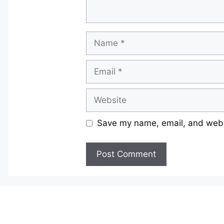
Name
Email
Website
Save my name, email, and websi