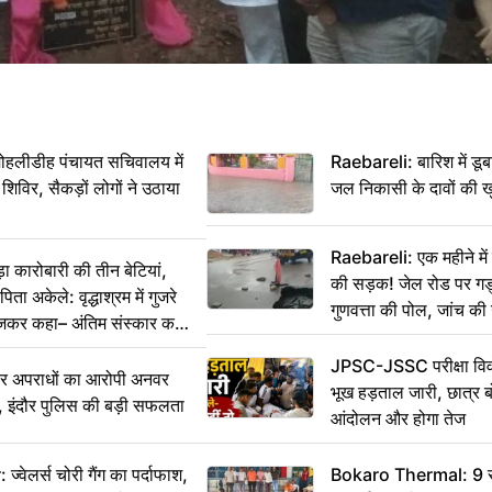
 मोहलीडीह पंचायत सचिवालय में
Raebareli: बारिश में डू
 शिविर, सैकड़ों लोगों ने उठाया
जल निकासी के दावों की ख
Raebareli: एक महीने म
कारोबारी की तीन बेटियां,
की सड़क! जेल रोड पर गड्ढ
ा अकेले: वृद्धाश्रम में गुजरे
गुणवत्ता की पोल, जांच की 
ेजकर कहा– अंतिम संस्कार कर
JPSC-JSSC परीक्षा विवा
भीर अपराधों का आरोपी अनवर
भूख हड़ताल जारी, छात्र बो
र, इंदौर पुलिस की बड़ी सफलता
आंदोलन और होगा तेज
ेलर्स चोरी गैंग का पर्दाफाश,
Bokaro Thermal: 9 सूत्