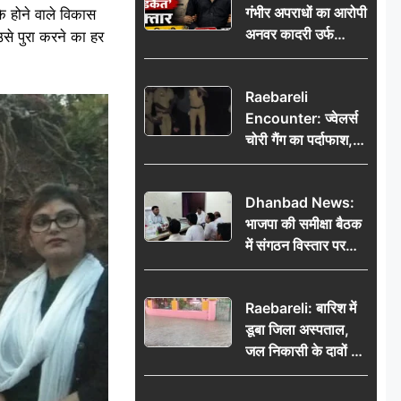
गंभीर अपराधों का आरोपी
ि होने वाले विकास
भेजकर कहा– अंतिम
अनवर कादरी उर्फ
संस्कार कर दीजिए हम
उसे पुरा करने का हर
‘डकैत’ गिरफ्तार, इंदौर
नहीं आ पाएंगे
पुलिस की बड़ी सफलता
Raebareli
Encounter: ज्वेलर्स
चोरी गैंग का पर्दाफाश,
पुलिस मुठभेड़ में दो
बदमाश घायल, 12.80
Dhanbad News:
किलो चांदी बरामद
भाजपा की समीक्षा बैठक
में संगठन विस्तार पर
मंथन, बीडीओ से
मिलकर सौंपा
Raebareli: बारिश में
जनसमस्याओं का विवरण
डूबा जिला अस्पताल,
जल निकासी के दावों की
खुली पोल