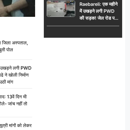
Raebareli: एक महीने
में उखड़ने लगी PWD
की सड़क! जेल रोड पर
गड्ढे ने खोली निर्माण
गुणवत्ता की पोल, जांच
की उठी मांग
बा जिला अस्पताल,
ुली पोल
ें उखड़ने लगी PWD
े ने खोली निर्माण
उठी मांग
द: 13वें दिन भी
ले- जांच नहीं तो
री मांगों को लेकर