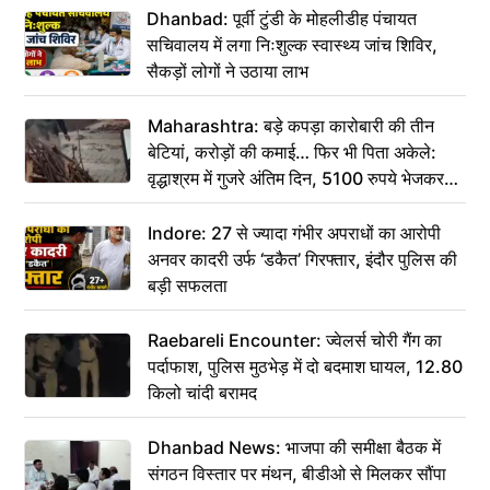
Dhanbad: पूर्वी टुंडी के मोहलीडीह पंचायत
सचिवालय में लगा निःशुल्क स्वास्थ्य जांच शिविर,
सैकड़ों लोगों ने उठाया लाभ
Maharashtra: बड़े कपड़ा कारोबारी की तीन
बेटियां, करोड़ों की कमाई… फिर भी पिता अकेले:
वृद्धाश्रम में गुजरे अंतिम दिन, 5100 रुपये भेजकर
कहा– अंतिम संस्कार कर दीजिए हम नहीं आ पाएंगे
Indore: 27 से ज्यादा गंभीर अपराधों का आरोपी
अनवर कादरी उर्फ ‘डकैत’ गिरफ्तार, इंदौर पुलिस की
बड़ी सफलता
Raebareli Encounter: ज्वेलर्स चोरी गैंग का
पर्दाफाश, पुलिस मुठभेड़ में दो बदमाश घायल, 12.80
किलो चांदी बरामद
Dhanbad News: भाजपा की समीक्षा बैठक में
संगठन विस्तार पर मंथन, बीडीओ से मिलकर सौंपा