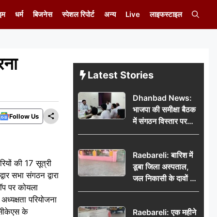
इम
धर्म
बिजनेस
स्पेशल रिपोर्ट
अन्य
Live
लाइफस्टाइल
रना
Latest Stories
Dhanbad News:
भाजपा की समीक्षा बैठक
Follow Us
में संगठन विस्तार पर
मंथन, बीडीओ से
मिलकर सौंपा
Raebareli: बारिश में
जनसमस्याओं का विवरण
यों की 17 सूत्री
डूबा जिला अस्पताल,
ार सभा संगठन द्वारा
जल निकासी के दावों की
शॉप पर कोयला
खुली पोल
अध्यक्षता परियोजना
 सीकेएस के
Raebareli: एक महीने