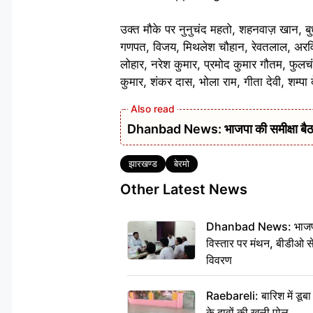
उक्त मौके पर नुनुचंद महतो, शहनवाज़ खान, बुध
गणपत, विजय, मिथलेश चौहान, रेवतलाल, अरविंद 
लोहार, नरेश कुमार, प्रमोद कुमार गौतम, फुलच
कुमार, शंकर दास, भोला राम, गीता देवी, शम्पा द
Dhanbad News: भाजपा की समीक्षा बैठक 
Tags
झारखण्ड
बेरमो
Other Latest News
Dhanbad News: भाजपा की
विस्तार पर मंथन, बीडीओ 
विवरण
Raebareli: बारिश में डू
के दावों की खुली पोल