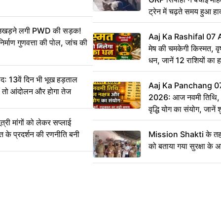
ट्रेन में चढ़ते समय हुआ 
CCTV में कैद
ं उखड़ने लगी PWD की सड़क!
Aaj Ka Rashifal 07
िर्माण गुणवत्ता की पोल, जांच की
मेष की चमकेगी किस्मत, व
धन, जानें 12 राशियों का 
: 13वें दिन भी भूख हड़ताल
Aaj Ka Panchang 0
ीं तो आंदोलन और होगा तेज
2026: आज नवमी तिथि, क
वृद्धि योग का संयोग, जानें श
का सही समय
ी मांगों को लेकर सप्लाई
्त के प्रदर्शन की रणनीति बनी
Mission Shakti के तहत
को बताया गया सुरक्षा के 