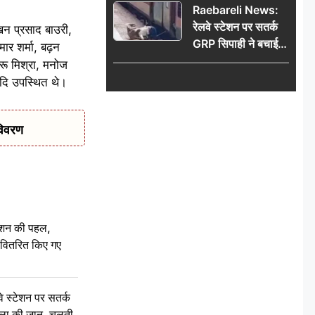
Raebareli News:
रेलवे स्टेशन पर सतर्क
खन प्रसाद बाउरी,
GRP सिपाही ने बचाई
ार शर्मा, बढ़न
महिला की जान, चलती
रू मिश्रा, मनोज
ट्रेन में चढ़ते समय हुआ
 आदि उपस्थित थे।
हादसा टला; घटना
CCTV में कैद
विवरण
ेशन की पहल,
ो वितरित किए गए
स्टेशन पर सतर्क
िला की जान, चलती