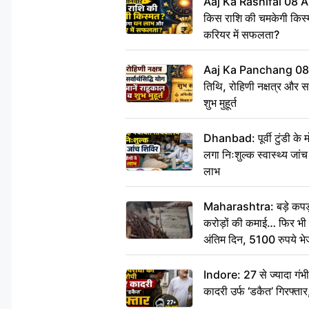
Aaj Ka Rashifal 08 A
किस राशि की चमकेगी किस्
करियर में सफलता?
Aaj Ka Panchang 08
तिथि, रोहिणी नक्षत्र और सर्
शुभ मुहूर्त
Dhanbad: पूर्वी टुंडी के
लगा निःशुल्क स्वास्थ्य जांच
लाभ
Maharashtra: बड़े कपड़ा 
करोड़ों की कमाई… फिर भी पित
अंतिम दिन, 5100 रुपये भ
दीजिए हम नहीं आ पाएंगे
Indore: 27 से ज्यादा गं
कादरी उर्फ ‘डकैत’ गिरफ्ता