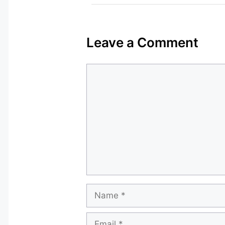
Leave a Comment
Comment
Name
Email