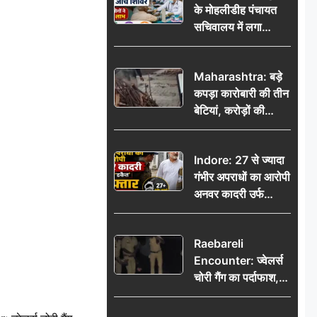
के मोहलीडीह पंचायत
सचिवालय में लगा
निःशुल्क स्वास्थ्य जांच
शिविर, सैकड़ों लोगों ने
Maharashtra: बड़े
उठाया लाभ
कपड़ा कारोबारी की तीन
बेटियां, करोड़ों की
कमाई… फिर भी पिता
अकेले: वृद्धाश्रम में गुजरे
Indore: 27 से ज्यादा
अंतिम दिन, 5100 रुपये
गंभीर अपराधों का आरोपी
भेजकर कहा– अंतिम
अनवर कादरी उर्फ
संस्कार कर दीजिए हम
‘डकैत’ गिरफ्तार, इंदौर
नहीं आ पाएंगे
पुलिस की बड़ी सफलता
Raebareli
Encounter: ज्वेलर्स
चोरी गैंग का पर्दाफाश,
पुलिस मुठभेड़ में दो
बदमाश घायल, 12.80