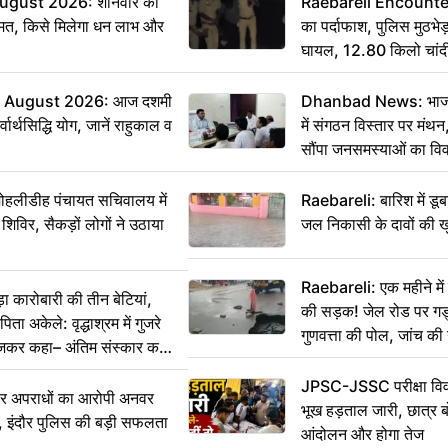
ugust 2026: शनिवार को
Raebareli Encounter: ज्
मत, किसे मिलेगा धन लाभ और
का पर्दाफाश, पुलिस मुठभेड़
घायल, 12.80 किलो चांद
 August 2026: आज दशमी
Dhanbad News: भाजपा 
वार्थसिद्धि योग, जानें राहुकाल व
में संगठन विस्तार पर मं
सौंपा जनसमस्याओं का वि
 मोहलीडीह पंचायत सचिवालय में
Raebareli: बारिश में डू
 शिविर, सैकड़ों लोगों ने उठाया
जल निकासी के दावों की ख
Raebareli: एक महीने म
कारोबारी की तीन बेटियां,
की सड़क! जेल रोड पर गड्ढ
ा अकेले: वृद्धाश्रम में गुजरे
गुणवत्ता की पोल, जांच की 
ेजकर कहा– अंतिम संस्कार कर
JPSC-JSSC परीक्षा विवा
भीर अपराधों का आरोपी अनवर
भूख हड़ताल जारी, छात्र बो
र, इंदौर पुलिस की बड़ी सफलता
आंदोलन और होगा तेज