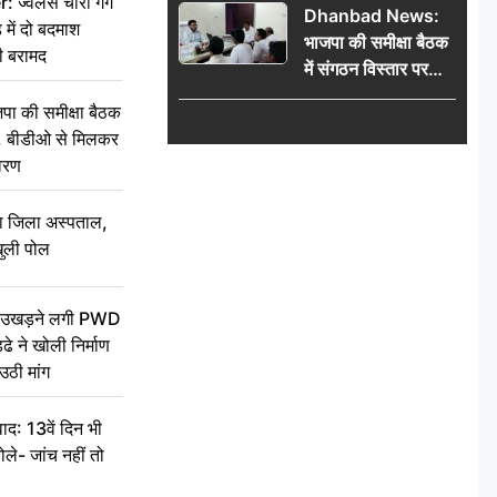
वेलर्स चोरी गैंग
Dhanbad News:
किलो चांदी बरामद
 में दो बदमाश
भाजपा की समीक्षा बैठक
ी बरामद
में संगठन विस्तार पर
मंथन, बीडीओ से
की समीक्षा बैठक
मिलकर सौंपा
थन, बीडीओ से मिलकर
जनसमस्याओं का विवरण
वरण
बा जिला अस्पताल,
ुली पोल
ें उखड़ने लगी PWD
े ने खोली निर्माण
उठी मांग
द: 13वें दिन भी
ले- जांच नहीं तो