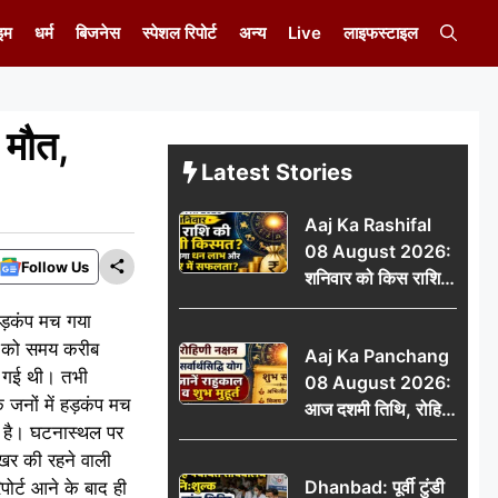
इम
धर्म
बिजनेस
स्पेशल रिपोर्ट
अन्य
Live
लाइफस्टाइल
 मौत,
Latest Stories
Aaj Ka Rashifal
08 August 2026:
Follow Us
शनिवार को किस राशि
की चमकेगी किस्मत,
 हड़कंप मच गया
किसे मिलेगा धन लाभ
र को समय करीब
Aaj Ka Panchang
और करियर में सफलता?
ने गई थी। तभी
08 August 2026:
 जनों में हड़कंप मच
आज दशमी तिथि, रोहिणी
या है। घटनास्थल पर
नक्षत्र और सर्वार्थसिद्धि
ोखर की रहने वाली
योग, जानें राहुकाल व
Dhanbad: पूर्वी टुंडी
पोर्ट आने के बाद ही
शुभ मुहूर्त