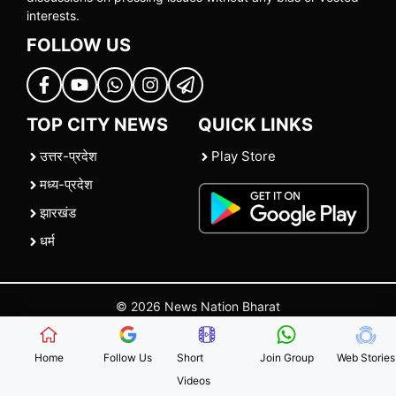
interests.
FOLLOW US
TOP CITY NEWS
QUICK LINKS
उत्तर-प्रदेश
Play Store
मध्य-प्रदेश
झारखंड
धर्म
© 2026 News Nation Bharat
Home
|
About US
|
Contact Us
|
Policies
|
Terms and Conditions
Home
Follow Us
Short
Join Group
Web Stories
Videos