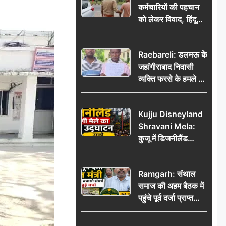
कर्मचारियों की पहचान
को लेकर विवाद, हिंदू
सुरक्षा संगठन ने उठाए
सवाल; प्रशासन से जांच
Raebareli: डलमऊ के
की मांग
जहांगीराबाद निवासी
व्यक्ति फरसे के हमले में
घायल थाने में शिकायत
पर दरोगा ने मांगे 10
Kujju Disneyland
हजार’, रकम न देने पर
Shravani Mela:
कार्रवाई ठंडी!
कुजू में डिजनीलैंड
श्रावणी मेले का भव्य
उद्घाटन, उमड़ी लोगों
Ramgarh: संथाल
की भीड़
समाज की अहम बैठक में
पहुंचे पूर्व दर्जा प्राप्त
मंत्री, मरांग बुरू बचाओ
संघर्ष पर हुई चर्चा