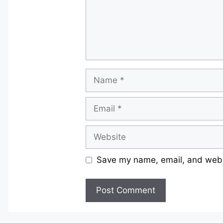
Name
Email
Website
Save my name, email, and websi