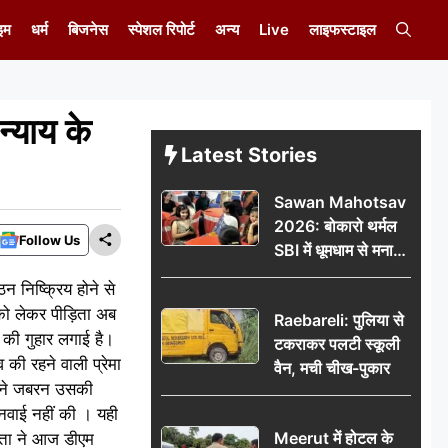
इम
धर्म
बिजनेस
स्पेशल रिपोर्ट
अन्य
Live
लाइफस्टाइल
न्याय के
Latest Stories
Sawan Mahotsav
2026: बोकारो थर्मल
Follow Us
SBI में धूमधाम से मना
सावन महोत्सव
न निष्क्रिय होने से
को लेकर पीड़िता अब
Raebareli: पुलिया से
 की गुहार लगाई है।
टकराकर पलटी स्कूली
की रहने वाली प्रेमा
वैन, मची चीख-पुकार
ों ने जबरन उसकी
वाई नहीं की । यही
Meerut में होटल के
िता ने आज डीएम