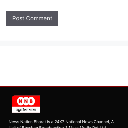
News Nation Bharat is a 24X7 National News Channel, A
Unit of Bhushan Broadcasting & Mass Media Pvt Ltd.