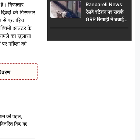
Raebareli News:
 है। गिरफ्तार
रेलवे स्टेशन पर सतर्क
द्विवेदी को गिरफ्तार
GRP सिपाही ने बचाई
 से प्रताड़ित
महिला की जान, चलती
 पश्चिमी आउटर के
ट्रेन में चढ़ते समय हुआ
मामले का खुलासा
हादसा टला; घटना
ों पर महिला को
CCTV में कैद
विवरण
ेशन की पहल,
ो वितरित किए गए