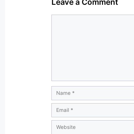
Leave a Comment
Comment
Name
Email
Website