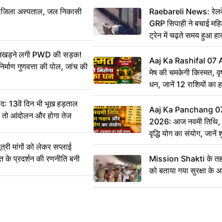
बा जिला अस्पताल, जल निकासी
Raebareli News: रेलवे 
GRP सिपाही ने बचाई मह
ट्रेन में चढ़ते समय हुआ 
CCTV में कैद
ं उखड़ने लगी PWD की सड़क!
Aaj Ka Rashifal 07
िर्माण गुणवत्ता की पोल, जांच की
मेष की चमकेगी किस्मत, व
धन, जानें 12 राशियों का 
: 13वें दिन भी भूख हड़ताल
Aaj Ka Panchang 0
ीं तो आंदोलन और होगा तेज
2026: आज नवमी तिथि, क
वृद्धि योग का संयोग, जानें श
का सही समय
ी मांगों को लेकर सप्लाई
्त के प्रदर्शन की रणनीति बनी
Mission Shakti के तहत
को बताया गया सुरक्षा के 