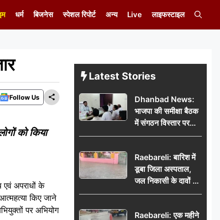
इम
धर्म
बिजनेस
स्पेशल रिपोर्ट
अन्य
Live
लाइफस्टाइल
तार
Latest Stories
Follow Us
Dhanbad News:
भाजपा की समीक्षा बैठक
में संगठन विस्तार पर
 लोगों को किया
मंथन, बीडीओ से
मिलकर सौंपा
Raebareli: बारिश में
जनसमस्याओं का विवरण
डूबा जिला अस्पताल,
जल निकासी के दावों की
 एवं अपराधों के
खुली पोल
ा आत्महत्या किए जाने
अभियुक्तों पर अभियोग
Raebareli: एक महीने