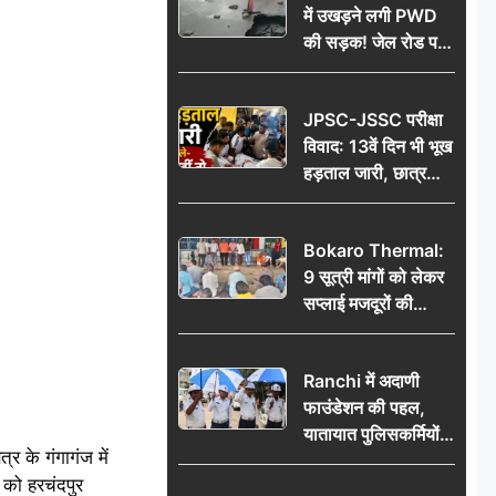
में उखड़ने लगी PWD
की सड़क! जेल रोड पर
गड्ढे ने खोली निर्माण
गुणवत्ता की पोल, जांच
JPSC-JSSC परीक्षा
की उठी मांग
विवाद: 13वें दिन भी भूख
हड़ताल जारी, छात्र
बोले- जांच नहीं तो
आंदोलन और होगा तेज
Bokaro Thermal:
9 सूत्री मांगों को लेकर
सप्लाई मजदूरों की
हुंकार, 12 अगस्त के
प्रदर्शन की रणनीति बनी
Ranchi में अदाणी
फाउंडेशन की पहल,
यातायात पुलिसकर्मियों
र के गंगागंज में
को वितरित किए गए छाते
 को हरचंदपुर