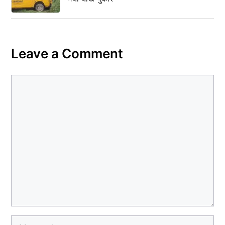
Leave a Comment
Comment
Name