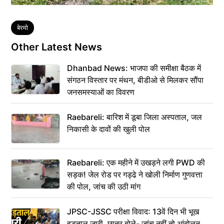
Tags
बेरमो
Other Latest News
Dhanbad News: भाजपा की समीक्षा बैठक में
संगठन विस्तार पर मंथन, बीडीओ से मिलकर सौंपा
जनसमस्याओं का विवरण
Raebareli: बारिश में डूबा जिला अस्पताल, जल
निकासी के दावों की खुली पोल
Raebareli: एक महीने में उखड़ने लगी PWD की
सड़क! जेल रोड पर गड्ढे ने खोली निर्माण गुणवत्ता
की पोल, जांच की उठी मांग
JPSC-JSSC परीक्षा विवाद: 13वें दिन भी भूख
हड़ताल जारी, छात्र बोले- जांच नहीं तो आंदोलन