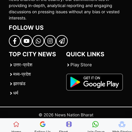
providing in-depth, analytical reporting and engaging
discussions on pressing issues without any bias or vested
interests.
FOLLOW US
TOP CITY NEWS
QUICK LINKS
उत्तर-प्रदेश
Play Store
मध्य-प्रदेश
झारखंड
धर्म
© 2026 News Nation Bharat
Home
|
About US
|
Contact Us
|
Policies
|
Terms and Conditions
Home
Follow Us
Short
Join Group
Web Stories