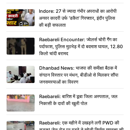
कहा– अंतिम संस्कार कर दीजिए हम नहीं आ पाएंगे
Indore: 27 से ज्यादा गंभीर अपराधों का आरोपी
अनवर कादरी उर्फ ‘डकैत’ गिरफ्तार, इंदौर पुलिस
की बड़ी सफलता
Raebareli Encounter: ज्वेलर्स चोरी गैंग का
पर्दाफाश, पुलिस मुठभेड़ में दो बदमाश घायल, 12.80
किलो चांदी बरामद
Dhanbad News: भाजपा की समीक्षा बैठक में
संगठन विस्तार पर मंथन, बीडीओ से मिलकर सौंपा
जनसमस्याओं का विवरण
Raebareli: बारिश में डूबा जिला अस्पताल, जल
निकासी के दावों की खुली पोल
Raebareli: एक महीने में उखड़ने लगी PWD की
सड़क! जेल रोड पर गड्ढे ने खोली निर्माण गुणवत्ता की