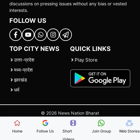
discussions on pressing issues without any bias or vested
interests.
FOLLOW US
TOP CITY NEWS
QUICK LINKS
उत्तर-प्रदेश
Play Store
मध्य-प्रदेश
झारखंड
धर्म
© 2026 News Nation Bharat
Home
|
About US
|
Contact Us
|
Policies
|
Terms and Conditions
Home
Follow Us
Short
Join Group
Web Stories
Videos