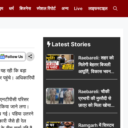
इम
धर्म
बिजनेस
स्पेशल रिपोर्ट
अन्य
Live
लाइफस्टाइल
Latest Stories
Follow Us
Raebareli: शहर को
मिलेगी बेहतर बिजली
 यह रही कि बड़ा
आपूर्ति, विकास भवन
पहुंचे। अधिकारियों
परिसर में करोड़ों से
बनेगा पावर प्लांट
Raebareli: चौकी
प्रभारी की मुस्तैदी से
ी एनटीपीसी परिसर
छात्र को मिला खोया
ैक किया जाने लगा।
बैग, जरूरी दस्तावेज
मच गई। पहिया उतरने
सुरक्षित पाकर छात्र ने
ारी जैसे ही रेल
Ramgarh में सिस्टम
पुलिस टीम का जताया
े बीच चर्चा रहि है