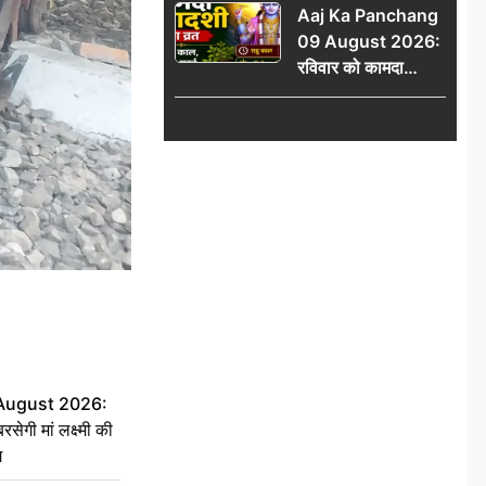
Aaj Ka Panchang
योग
09 August 2026:
रविवार को कामदा
एकादशी का व्रत, जानें
राहु काल, अभिजीत मुहूर्त
और शुभ समय
 August 2026:
सेगी मां लक्ष्मी की
ग