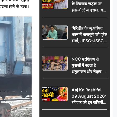
के खिलाफ सड़क पर
आभार
हादसा होने से टला।
हाई-वोल्टेज ड्रामा, गर्दन
पर चाकू रख बोला- CM
को बुलाओ; Video
गिरिडीह के न्यू परिषद
वायरल
भवन में भाजयुमो की प्रेस
वार्ता, JPSC-JSSC
पेपर लीक के विरोध में
10 अगस्त को
NCC प्रशिक्षण से
विधानसभा घेराव का
युवाओं में बढ़ता है
ऐलान
अनुशासन और नेतृत्व का
गुण: डॉ. जी.एन. खान
Aaj Ka Rashifal
09 August 2026:
रविवार को इन राशियों
पर बरसेगी मां लक्ष्मी की
कृपा, धन लाभ के बनेंगे