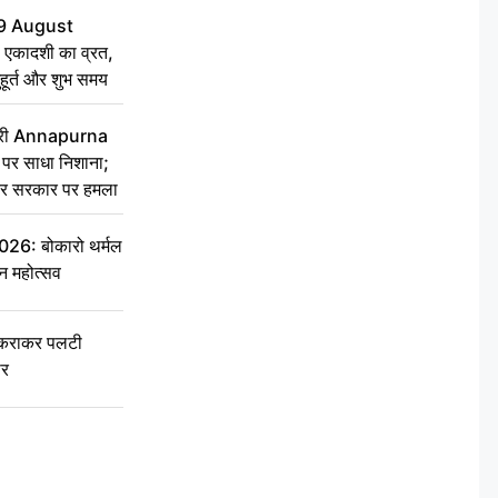
9 August
 एकादशी का व्रत,
ुहूर्त और शुभ समय
 मंत्री Annapurna
र साधा निशाना;
ेकर सरकार पर हमला
6: बोकारो थर्मल
वन महोत्सव
टकराकर पलटी
ार