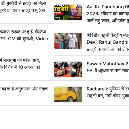
ी मुस्तैदी से छात्र को मिला
Aaj Ka Panchang 0
ुरक्षित पाकर छात्र ने पुलिस
2026: रविवार को कामदा
जानें राहु काल, अभिजीत म
िलाफ सड़क पर हाई-वोल्टेज
गिरिडीह पहुंचीं केंद्रीय
ख बोला- CM को बुलाओ; Video
Devi, Rahul Gandhi प
छात्रों के आंदोलन को ल
ं भाजयुमो की प्रेस वार्ता,
Sawan Mahotsav 202
विरोध में 10 अगस्त को
SBI में धूमधाम से मना सा
ं बढ़ता है अनुशासन और नेतृत्व
Raebareli: पुलिया से 
स्कूली वैन, मची चीख-पुक