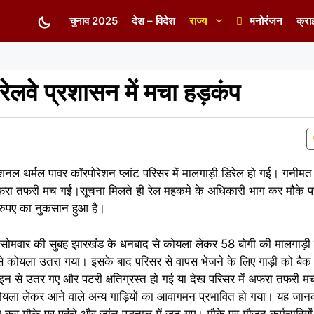
चुनाव 2025
देश – विदेश
राज्य
मनोरंजन
क्रा
 रेलवे प्रशासन में मचा हड़कंप
 नेशनल थर्मल पावर कॉरपोरेशन प्लांट परिसर में मालगाड़ी डिरेल हो गई। गनीमत
अफरा तफरी मच गई।सूचना मिलते ही रेल महकमे के अधिकारी भाग कर मौके पर 
 रुपए का नुकसान हुआ है।
्गत सोमवार की सुबह झारखंड के धनबाद से कोयला लेकर 58 बोगी की मालगाड़
ाड़ी से कोयला उतरा गया। इसके बाद परिसर से वापस भेजने के लिए गाड़ी को ब
ाइन से उतर गए और पटरी क्षतिग्रस्त हो गई या देख परिसर में अफरा तफरी 
ं कोयला लेकर आने वाले अन्य गाड़ियों का आवागमन प्रभावित हो गया। यह जानक
 मौके पर पहुंचे और जांच पड़ताल में जुट गए। मौके पर मौजूद कर्मचारियों क