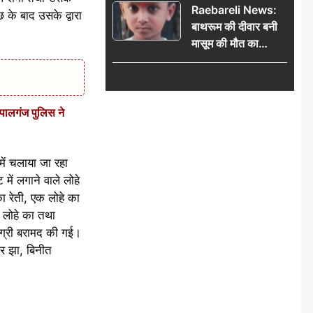
Raebareli News:
राहुकाल और दिनभर का
 के बाद उसके द्वारा
बाथरूम की दीवार बनी
पंचांग
मासूम की मौत का
कारण, खेलते-खेलते छह
वर्षीय बालक की दर्दनाक
मौत
पालगंज पुलिस ने
में चलाया जा रहा
में लगाने वाले लोहे
ा रेती, एक लोहे का
, लोहे का तथा
मग्री बरामद की गई।
ार झा, बिनीत