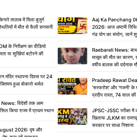
 तालाब में मिला बुजुर्ग
Aaj Ka Panchang 0
्थितियों में मौत से फैली सनसनी
2026: आज अष्टमी तिथि,
गंड योग का संयोग, जानें शुभ
और दिनभर का पंचांग
DM के निरीक्षण का वीडियो
Raebareli News: बाथर
ा या सुर्खियां बटोरने की
मासूम की मौत का कारण, 
वर्षीय बालक की दर्दनाक म
 मंदिर स्थापना दिवस पर 24
Pradeep Rawat Death: 
भक्तिमय हुआ बोकारो थर्मल
‘सरफरोश’ और ‘गजनी’ के 
प्रदीप रावत, 74 साल की उ
कहा अलविदा
ws: विदेशों तक आम
सिल किया राज्य में प्रथम स्थान
JPSC-JSSC परीक्षा में 
खिलाफ JLKM का रामगढ़ म
सरकार पर साधा निशाना
August 2026: वृष और