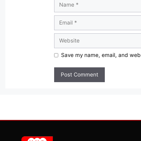
Name
Email
Website
Save my name, email, and websi