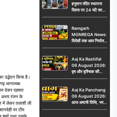
हनुमान मंदिर स्थापना
दिवस पर 24 घंटे का
अखंड हरि कीर्तन,
भक्तिमय हुआ बोकारो
Ramgarh
थर्मल
MGNREGA News:
विदेशों तक आम निर्यात
का सफर, जिले ने
हासिल किया राज्य में
Aaj Ka Rashifal
प्रथम स्थान
06 August 2026:
वृष और वृश्चिक की
का उद्भेदन किया है।
चमकेगी किस्मत, मेष-
ढ़ थानाध्यक्ष
तुला रहें सावधान
Aaj Ka Panchang
ंजाम देकर दहशत
06 August 2026:
र अभय रंजन के
आज अष्टमी तिथि, भरणी
सत में लेकर तलाशी ली
नक्षत्र और गंड योग का
िशानदेही पर टीम
संयोग, जानें शुभ मुहूर्त,
ल शर्मा तथा उसके