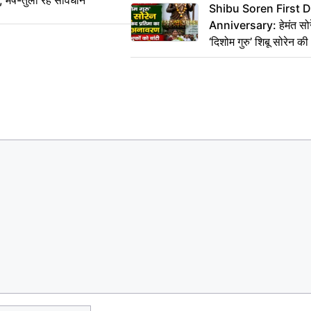
 मेष-तुला रहें सावधान
Shibu Soren First 
Anniversary: हेमंत सोरेन 
‘दिशोम गुरु’ शिबू सोरेन 
का किया अनावरण, लाभुकों
परिसंपत्तियां