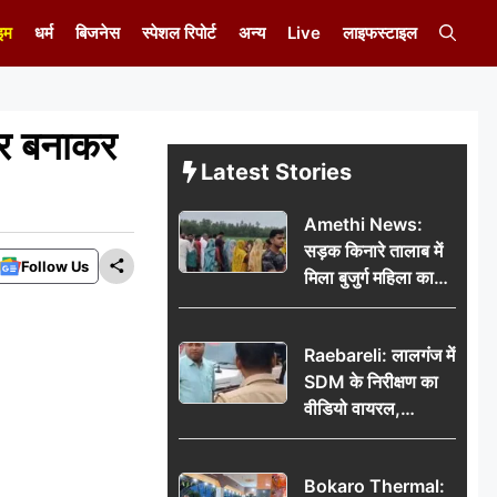
इम
धर्म
बिजनेस
स्पेशल रिपोर्ट
अन्य
Live
लाइफस्टाइल
यार बनाकर
Latest Stories
Amethi News:
सड़क किनारे तालाब में
Follow Us
मिला बुजुर्ग महिला का
शव, संदिग्ध परिस्थितियों
में मौत से फैली सनसनी
Raebareli: लालगंज में
SDM के निरीक्षण का
वीडियो वायरल,
प्रशासनिक सक्रियता
या सुर्खियां बटोरने की
Bokaro Thermal:
कवायद?