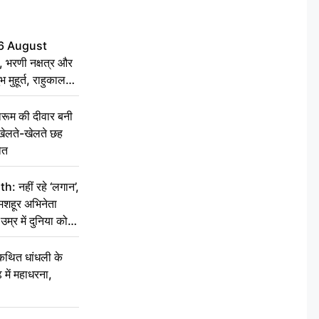
6 August
 भरणी नक्षत्र और
 मुहूर्त, राहुकाल
ूम की दीवार बनी
खेलते-खेलते छह
ौत
नहीं रहे ‘लगान’,
मशहूर अभिनेता
म्र में दुनिया को
कथित धांधली के
ें महाधरना,