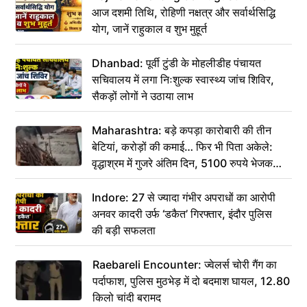
आज दशमी तिथि, रोहिणी नक्षत्र और सर्वार्थसिद्धि
योग, जानें राहुकाल व शुभ मुहूर्त
Dhanbad: पूर्वी टुंडी के मोहलीडीह पंचायत
सचिवालय में लगा निःशुल्क स्वास्थ्य जांच शिविर,
सैकड़ों लोगों ने उठाया लाभ
Maharashtra: बड़े कपड़ा कारोबारी की तीन
बेटियां, करोड़ों की कमाई… फिर भी पिता अकेले:
वृद्धाश्रम में गुजरे अंतिम दिन, 5100 रुपये भेजकर
कहा– अंतिम संस्कार कर दीजिए हम नहीं आ पाएंगे
Indore: 27 से ज्यादा गंभीर अपराधों का आरोपी
अनवर कादरी उर्फ ‘डकैत’ गिरफ्तार, इंदौर पुलिस
की बड़ी सफलता
Raebareli Encounter: ज्वेलर्स चोरी गैंग का
पर्दाफाश, पुलिस मुठभेड़ में दो बदमाश घायल, 12.80
किलो चांदी बरामद