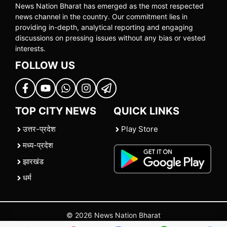
News Nation Bharat has emerged as the most respected
news channel in the country. Our commitment lies in
providing in-depth, analytical reporting and engaging
discussions on pressing issues without any bias or vested
interests.
FOLLOW US
TOP CITY NEWS
QUICK LINKS
उत्तर-प्रदेश
Play Store
मध्य-प्रदेश
झारखंड
धर्म
© 2026 News Nation Bharat
Home
|
About US
|
Contact Us
|
Policies
|
Terms and Conditions