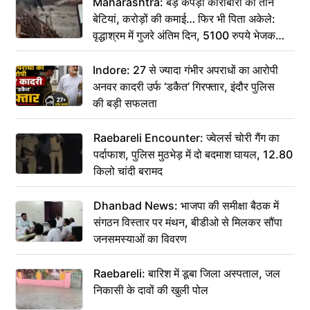
Maharashtra: बड़े कपड़ा कारोबारी की तीन
बेटियां, करोड़ों की कमाई… फिर भी पिता अकेले:
वृद्धाश्रम में गुजरे अंतिम दिन, 5100 रुपये भेजकर
कहा– अंतिम संस्कार कर दीजिए हम नहीं आ पाएंगे
Indore: 27 से ज्यादा गंभीर अपराधों का आरोपी
अनवर कादरी उर्फ ‘डकैत’ गिरफ्तार, इंदौर पुलिस
की बड़ी सफलता
Raebareli Encounter: ज्वेलर्स चोरी गैंग का
पर्दाफाश, पुलिस मुठभेड़ में दो बदमाश घायल, 12.80
किलो चांदी बरामद
Dhanbad News: भाजपा की समीक्षा बैठक में
संगठन विस्तार पर मंथन, बीडीओ से मिलकर सौंपा
जनसमस्याओं का विवरण
Raebareli: बारिश में डूबा जिला अस्पताल, जल
निकासी के दावों की खुली पोल