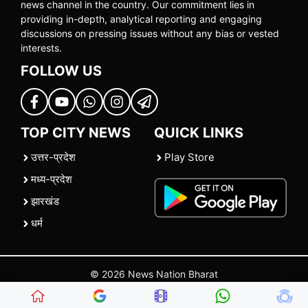
news channel in the country. Our commitment lies in
providing in-depth, analytical reporting and engaging
discussions on pressing issues without any bias or vested
interests.
FOLLOW US
TOP CITY NEWS
QUICK LINKS
उत्तर-प्रदेश
Play Store
मध्य-प्रदेश
झारखंड
धर्म
© 2026 News Nation Bharat
Home
|
About US
|
Contact Us
|
Policies
|
Terms and Conditions