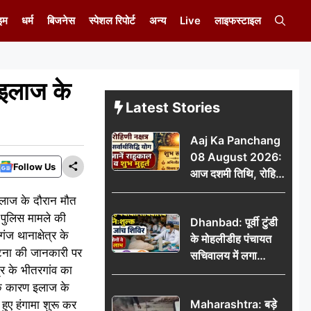
इम
धर्म
बिजनेस
स्पेशल रिपोर्ट
अन्य
Live
लाइफस्टाइल
 इलाज के
Latest Stories
Aaj Ka Panchang
08 August 2026:
Follow Us
आज दशमी तिथि, रोहिणी
नक्षत्र और सर्वार्थसिद्धि
 इलाज के दौरान मौत
योग, जानें राहुकाल व
 पुलिस मामले की
Dhanbad: पूर्वी टुंडी
शुभ मुहूर्त
ज थानाक्षेत्र के
के मोहलीडीह पंचायत
ा घटना की जानकारी पर
सचिवालय में लगा
्र के भीतरगांव का
निःशुल्क स्वास्थ्य जांच
 के कारण इलाज के
शिविर, सैकड़ों लोगों ने
Maharashtra: बड़े
ुए हंगामा शुरू कर
उठाया लाभ