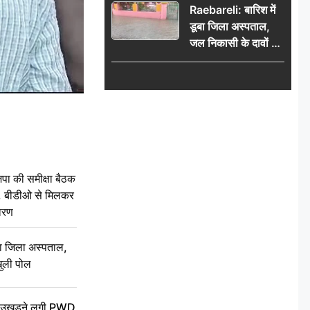
Raebareli: बारिश में
जनसमस्याओं का विवरण
डूबा जिला अस्पताल,
जल निकासी के दावों की
खुली पोल
की समीक्षा बैठक
थन, बीडीओ से मिलकर
वरण
बा जिला अस्पताल,
ुली पोल
ें उखड़ने लगी PWD