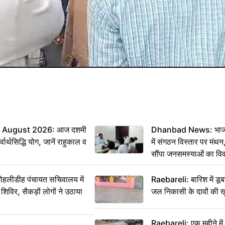
 August 2026: आज दशमी
Dhanbad News: भाजपा 
वार्थसिद्धि योग, जानें राहुकाल व
में संगठन विस्तार पर मं
सौंपा जनसमस्याओं का वि
 मोहलीडीह पंचायत सचिवालय में
Raebareli: बारिश में डू
 शिविर, सैकड़ों लोगों ने उठाया
जल निकासी के दावों की ख
Raebareli: एक महीने म