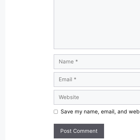
Name
Email
Website
Save my name, email, and websi