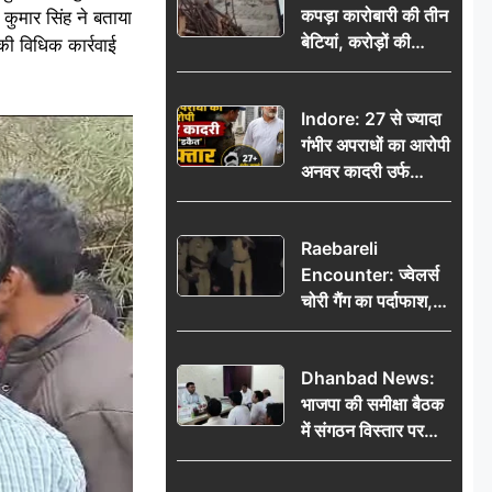
कपड़ा कारोबारी की तीन
कुमार सिंह ने बताया
बेटियां, करोड़ों की
की विधिक कार्रवाई
कमाई… फिर भी पिता
अकेले: वृद्धाश्रम में गुजरे
Indore: 27 से ज्यादा
अंतिम दिन, 5100 रुपये
गंभीर अपराधों का आरोपी
भेजकर कहा– अंतिम
अनवर कादरी उर्फ
संस्कार कर दीजिए हम
‘डकैत’ गिरफ्तार, इंदौर
नहीं आ पाएंगे
पुलिस की बड़ी सफलता
Raebareli
Encounter: ज्वेलर्स
चोरी गैंग का पर्दाफाश,
पुलिस मुठभेड़ में दो
बदमाश घायल, 12.80
Dhanbad News:
किलो चांदी बरामद
भाजपा की समीक्षा बैठक
में संगठन विस्तार पर
मंथन, बीडीओ से
मिलकर सौंपा