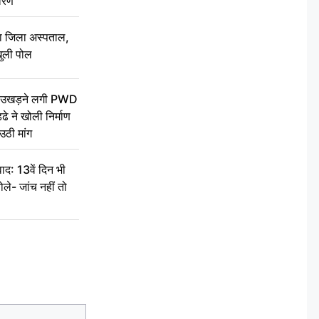
वरण
बा जिला अस्पताल,
ुली पोल
ें उखड़ने लगी PWD
े ने खोली निर्माण
उठी मांग
द: 13वें दिन भी
ले- जांच नहीं तो