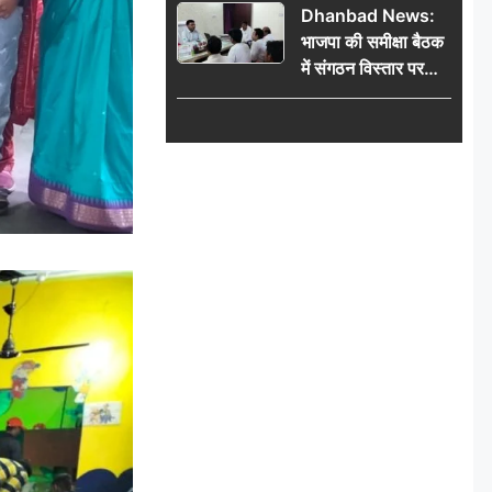
Dhanbad News:
किलो चांदी बरामद
भाजपा की समीक्षा बैठक
में संगठन विस्तार पर
मंथन, बीडीओ से
मिलकर सौंपा
जनसमस्याओं का विवरण