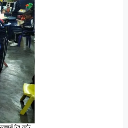
ाचार्या रितू राठौर