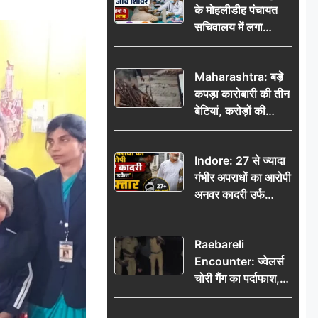
के मोहलीडीह पंचायत
सचिवालय में लगा
निःशुल्क स्वास्थ्य जांच
शिविर, सैकड़ों लोगों ने
Maharashtra: बड़े
उठाया लाभ
कपड़ा कारोबारी की तीन
बेटियां, करोड़ों की
कमाई… फिर भी पिता
अकेले: वृद्धाश्रम में गुजरे
Indore: 27 से ज्यादा
अंतिम दिन, 5100 रुपये
गंभीर अपराधों का आरोपी
भेजकर कहा– अंतिम
अनवर कादरी उर्फ
संस्कार कर दीजिए हम
‘डकैत’ गिरफ्तार, इंदौर
नहीं आ पाएंगे
पुलिस की बड़ी सफलता
Raebareli
Encounter: ज्वेलर्स
चोरी गैंग का पर्दाफाश,
पुलिस मुठभेड़ में दो
बदमाश घायल, 12.80