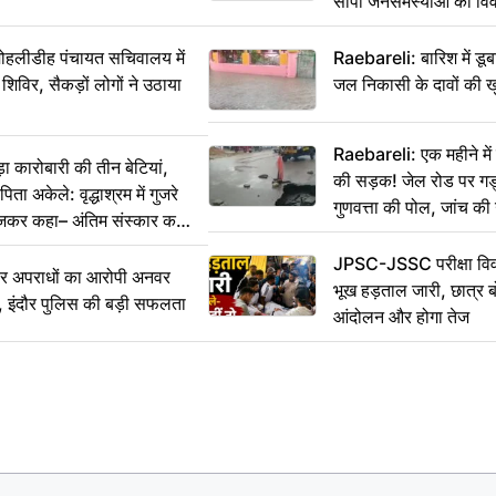
सौंपा जनसमस्याओं का वि
 मोहलीडीह पंचायत सचिवालय में
Raebareli: बारिश में डू
 शिविर, सैकड़ों लोगों ने उठाया
जल निकासी के दावों की ख
Raebareli: एक महीने म
कारोबारी की तीन बेटियां,
की सड़क! जेल रोड पर गड्ढ
ा अकेले: वृद्धाश्रम में गुजरे
गुणवत्ता की पोल, जांच की 
ेजकर कहा– अंतिम संस्कार कर
JPSC-JSSC परीक्षा विवा
भीर अपराधों का आरोपी अनवर
भूख हड़ताल जारी, छात्र बो
र, इंदौर पुलिस की बड़ी सफलता
आंदोलन और होगा तेज