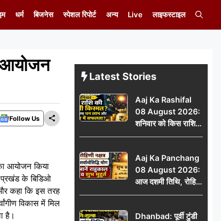
इम
धर्म
बिजनेस
स्पेशल रिपोर्ट
अन्य
Live
लाइफस्टाइल
का आयोजन
Latest Stories
Aaj Ka Rashifal
08 August 2026:
Follow Us
शनिवार को किस राशि
की चमकेगी किस्मत,
किसे मिलेगा धन लाभ
Aaj Ka Panchang
और करियर में सफलता?
शनी का आयोजन किया
08 August 2026:
ो प्रखंड के बिडिओ
आज दशमी तिथि, रोहिणी
या और कहा कि इस तरह
नक्षत्र और सर्वार्थसिद्धि
्वांगीण विकास में मिल
योग, जानें राहुकाल व
ा है।
Dhanbad: पूर्वी टुंडी
शुभ मुहूर्त