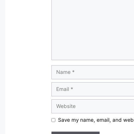
Name
Email
Website
Save my name, email, and websi