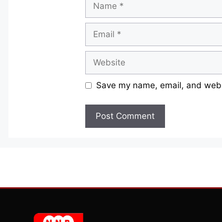
Name
Email
Website
Save my name, email, and websi