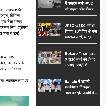
में उखड़ने लगी PWD
की सड़क! जेल रोड पर
े, उपाध्यक्ष के
गड्ढे ने खोली निर्माण
ाजपूत, विभिन्न
गुणवत्ता की पोल, जांच
ुवा नेता महेंद्र
JPSC-JSSC परीक्षा
की उठी मांग
सत्यभन सिंह, श्रीमती
विवाद: 13वें दिन भी भूख
र्मा ने उन्हें
हड़ताल जारी, छात्र
बोले- जांच नहीं तो
आंदोलन और होगा तेज
Bokaro Thermal:
ीना के साथ
9 सूत्री मांगों को लेकर
ेमा, धनंजय पांडे,
सप्लाई मजदूरों की
त अन्य अधिवक्ता
हुंकार, 12 अगस्त के
प्रदर्शन की रणनीति बनी
 राघवेंद्र शर्मा एवं
Ranchi में अदाणी
फाउंडेशन की पहल,
यातायात पुलिसकर्मियों
को वितरित किए गए छाते