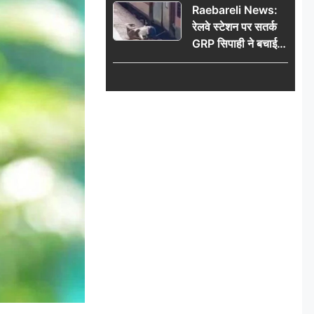
Raebareli News:
रेलवे स्टेशन पर सतर्क
GRP सिपाही ने बचाई
महिला की जान, चलती
ट्रेन में चढ़ते समय हुआ
हादसा टला; घटना
CCTV में कैद