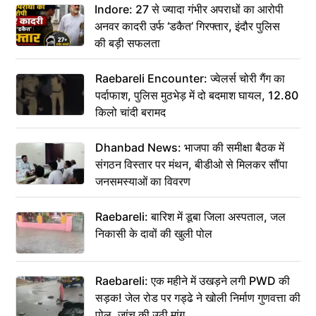
Indore: 27 से ज्यादा गंभीर अपराधों का आरोपी
अनवर कादरी उर्फ ‘डकैत’ गिरफ्तार, इंदौर पुलिस
की बड़ी सफलता
Raebareli Encounter: ज्वेलर्स चोरी गैंग का
पर्दाफाश, पुलिस मुठभेड़ में दो बदमाश घायल, 12.80
किलो चांदी बरामद
Dhanbad News: भाजपा की समीक्षा बैठक में
संगठन विस्तार पर मंथन, बीडीओ से मिलकर सौंपा
जनसमस्याओं का विवरण
Raebareli: बारिश में डूबा जिला अस्पताल, जल
निकासी के दावों की खुली पोल
Raebareli: एक महीने में उखड़ने लगी PWD की
सड़क! जेल रोड पर गड्ढे ने खोली निर्माण गुणवत्ता की
पोल, जांच की उठी मांग